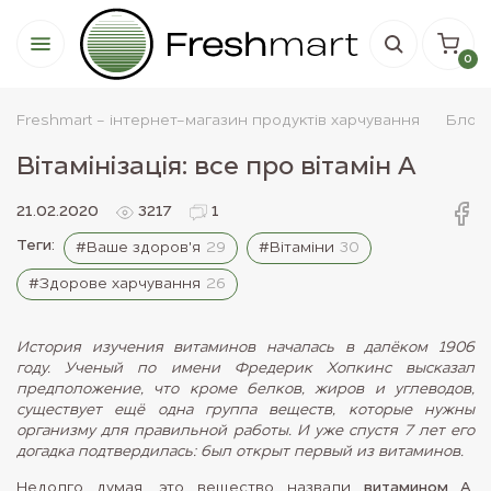
0
Freshmart - інтернет-магазин продуктів харчування
Блог
Вітамінізація: все про вітамін A
21.02.2020
3217
1
Теги:
#Ваше здоров'я
29
#Вітаміни
30
#Здорове харчування
26
История изучения витаминов началась в далёком 1906
году. Ученый по имени Фредерик Хопкинс высказал
предположение, что кроме белков, жиров и углеводов,
существует ещё одна группа веществ, которые нужны
организму для правильной работы. И уже спустя 7 лет его
догадка подтвердилась: был открыт первый из витаминов.
Недолго думая, это вещество назвали
витамином А
.