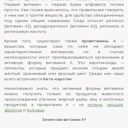
Первый витамин — первая буква алфавита, логика
проста. Уже позже выяснилось, что правильнее говорить
о нем как о группе веществ, для удобства объединенных
под одним общим названием. Сюда относят ретинол
(витамин A1), дегидроретинол (витамин A2), ретиналь и
ретиноевую кислоту.
Кроме того, существуют также
провитамины А
—
вещества, которые сами по себе не обладают
характеристиками витаминов, но в случае
необходимости могут преобразовываться организмом в
активную форму витамина А. Это каротиноиды —
пигменты, которые придают многим плодам яркий
желтый, оранжевый или красный цвет. Среди них чаще
всего встречается
бета-каротин
.
Немаловажно знать, что активные формы витамина
можно получить только из продуктов животного
происхождения (печени, жирной рыбы, яиц и молочных
продуктов), а провитамин А — из
зелени
,
овощей
,
фруктов
и
бобовых
.
Зачем нам витамин А?