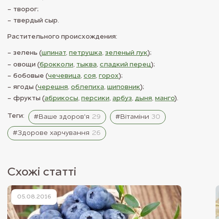
творог;
твердый сыр.
Растительного происхождения:
зелень (
шпинат
,
петрушка
,
зеленый лук
);
овощи (
брокколи
,
тыква
,
сладкий перец
);
бобовые (
чечевица
,
соя
,
горох
);
ягоды (
черешня
,
облепиха
,
шиповник
);
фрукты (
абрикосы
,
персики
,
арбуз
,
дыня
,
манго
).
Теги:
#Ваше здоров'я
29
#Вітаміни
30
#Здорове харчування
26
Схожі статті
05.08.2016