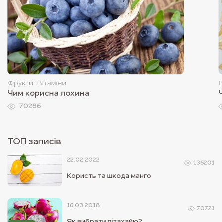
Фрукти
Вітаміни
Чим корисна лохина
70286
ТОП записiв
22.02.2022
136201
Користь та шкода манго
16.03.2018
70721
Як вибрати пітахайю?