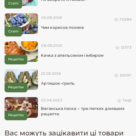
Статті
05.08.2016
70286
Чим корисна лохина
Статті
08.06.2016
12573
Качка з апельсином і імбиром
Рецепти
22.02.2016
10097
Артишок-гриль
Рецепти
10.04.2023
7462
Веганська паска – три легких домашніх
рецепти
Рецепти
Вас можуть зацікавити ці товари