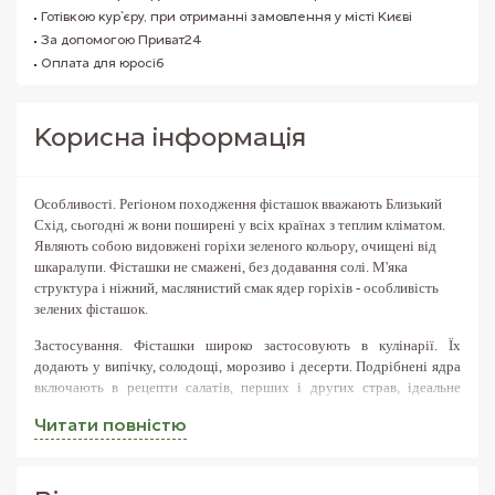
Готівкою кур`єру, при отриманні замовлення у місті Києві
За допомогою Приват24
Оплата для юросіб
Корисна iнформацiя
Особливості
. Регіоном походження фісташок вважають Близький
Схід, сьогодні ж вони поширені у всіх країнах з теплим кліматом.
Являють собою видовжені горіхи зеленого кольору, очищені від
шкаралупи. Фісташки не смажені, без додавання солі. М'яка
структура і ніжний, маслянистий смак ядер горіхів - особливість
зелених фісташок.
Застосування
. Фісташки широко застосовують в кулінарії. Їх
додають у випічку, солодощі, морозиво і десерти. Подрібнені ядра
включають в рецепти салатів, перших і других страв, ідеальне
поєднання фісташок з м'ясом. Зберігати горіхи необхідно в
Читати повнiстю
закритому контейнері без доступу сонячних променів.
Користь
. У зелених фісташках міститься безліч корисних речовин.
Вони багаті амінокислотами, які беруть участь у формуванні