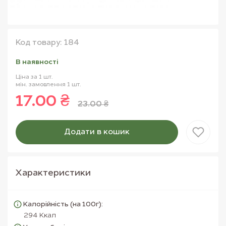
Код товару: 184
В наявностi
Ціна за 1 шт.
мін. замовлення 1 шт.
17.00 ₴
23.00 ₴
Додати в кошик
Товар доданий в кошик
Характеристики
Калорійність (на 100г):
294 Ккал