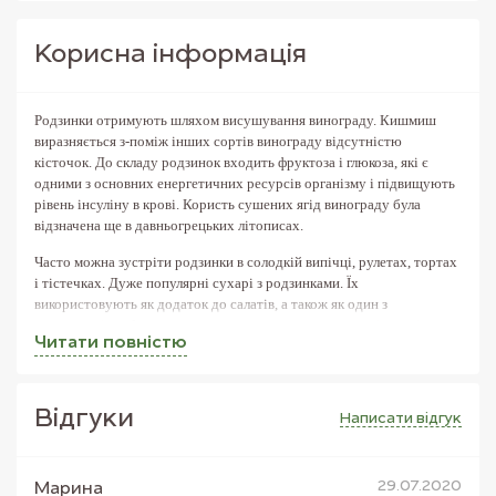
Корисна iнформацiя
Родзинки отримують шляхом висушування винограду. Кишмиш
виразняється з-поміж інших сортів винограду відсутністю
кісточок. До складу родзинок входить фруктоза і глюкоза, які є
одними з основних енергетичних ресурсів організму і підвищують
рівень інсуліну в крові. Користь сушених ягід винограду була
відзначена ще в давньогрецьких літописах.
Часто можна зустріти родзинки в солодкій випічці, рулетах, тортах
і тістечках. Дуже популярні сухарі з родзинками. Їх
використовують як додаток до салатів, а також як один з
компонентів узбецького плову, вони також є важливим інгредієнтом
Читати повнiстю
куті. Родзинки часто кладуть в суміш мюслів і додають до каш, або
вживають самостійно в якості снека.
Ізюм рекомендований для підтримки організму
Вiдгуки
Написати вiдгук
завдяки великому вмісту корисних елементів.
Органічні кислоти, що містяться в родзинках, корисні
для здоров'я зубів і ясен. Він корисний для зміцнення
29.07.2020
серця і судин. У родзинках міститься магній, калій,
Марина