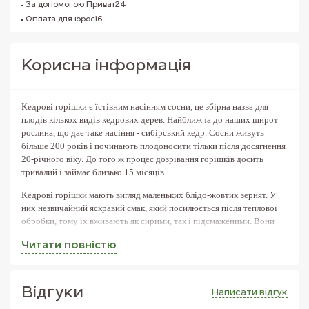
За допомогою Приват24
Оплата для юросіб
Корисна iнформацiя
Кедрові горішки є їстівним насінням сосни, це збірна назва для
плодів кількох видів кедрових дерев. Найближча до наших широт
рослина, що дає таке насіння - сибірський кедр. Сосни живуть
більше 200 років і починають плодоносити тільки після досягнення
20-річного віку. До того ж процес дозрівання горішків досить
тривалий і займає близько 15 місяців.
Кедрові горішки мають вигляд маленьких блідо-жовтих зернят. У
них незвичайний яскравий смак, який посилюється після теплової
обробки, тому їх вживають як сирими, так і підсмаженими. Вони
входять до складу багатьох страв, в тому числі десертів і салатів.
Читати повнiстю
За кількістю вітамінів і корисних мікроелементів ці горіхи є
рекордсменами. В невеликій кількості ядер кедрових горіхів
міститься добова норма таких речовин як марганець, мідь, цинк і
Вiдгуки
Написати вiдгук
кобальт. Білки, що присутні в їх складі, мають унікальний склад