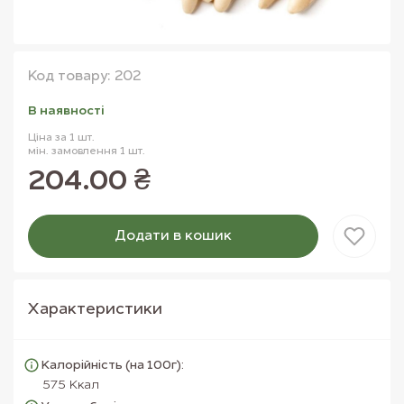
Код товару: 202
В наявностi
Ціна за 1 шт.
мін. замовлення 1 шт.
204.00 ₴
Додати в кошик
Товар доданий в кошик
Характеристики
Калорійність (на 100г):
575 Ккал