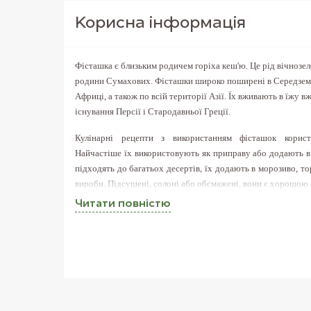
Корисна iнформацiя
Фісташка є близьким родичем горіха кеш'ю. Це рід вічнозел
родини Сумахових. Фісташки широко поширені в Середземн
Африці, а також по всій території Азії. Їх вживають в їжу вж
існування Персії і Стародавньої Греції.
Кулінарні рецепти з використанням фісташок корист
Найчастіше їх використовують як приправу або додають в
підходять до багатьох десертів, їх додають в морозиво, то
вироби. Підсушені, солоні або обсмажені, вони є хорошою 
Читати повнiстю
За своїми антиоксидантним властивостям фісташки пере
сповільнюють процеси старіння в організмі. Дієтологи р
серйозних фізичних навантаженнях та виснаженні сил ор
серцево-судинної системи.
Фісташки нормалізують апетит за рахунок зниження рівня
слугують джерелом міді, марганцю, тіаміну і фосфору.