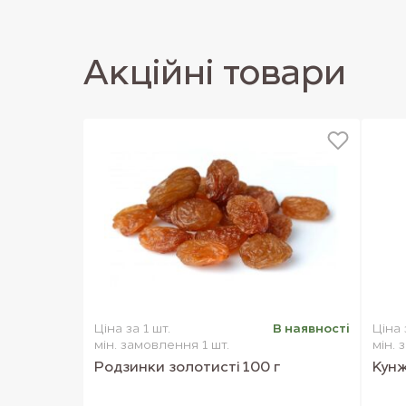
Акцiйнi товари
Ціна за 1 шт.
В наявностi
Ціна 
мін. замовлення 1 шт.
мін. 
Родзинки золотисті 100 г
Кунж