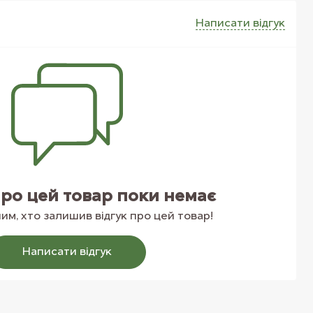
Написати вiдгук
про цей товар поки немає
м, хто залишив відгук про цей товар!
Написати вiдгук