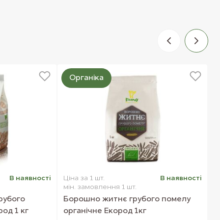
Органіка
В наявностi
Ціна за 1 шт.
В наявностi
Ц
мін. замовлення 1 шт.
м
рубого
Борошно житнє грубого помелу
К
од 1 кг
органічне Екород 1кг