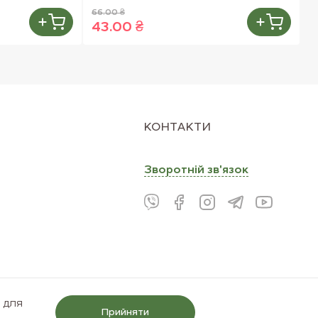
66.00 ₴
4
43.00 ₴
3
КОНТАКТИ
Зворотнiй зв'язок
і для
Прийняти