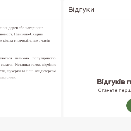
Вiдгуки
ених дерев або чагарників
омор'ї, Північно-Східній
е кілька тисячоліть, ще з часів
уються великою популярністю.
 салати. Фісташки також відмінно
рти, цукерки та інші кондитерські
закускою.
Відгуків 
вершують всі інші горіхи. Вони
Станьте перши
екомендують вживати фісташки при
ганізму. Корисні фісташки і для
 «гормону голоду» в крові. Вони
 В деяких культурах їх вважають