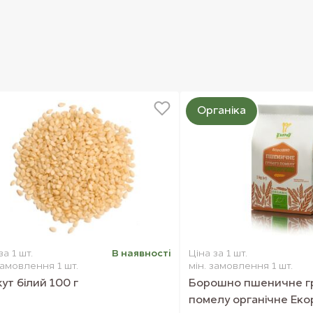
Органіка
за 1 шт.
В наявностi
Ціна за 1 шт.
замовлення 1 шт.
мін. замовлення 1 шт.
ут білий 100 г
Борошно пшеничне г
помелу органічне Екор