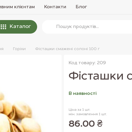
вним клієнтам
Контакти
Блог
Каталог
ня
Горiхи
Фісташки смажені солоні 100 г
Код товару: 209
Фісташки с
В наявностi
Ціна за 1 шт.
мін. замовлення 1 шт.
86.00 ₴