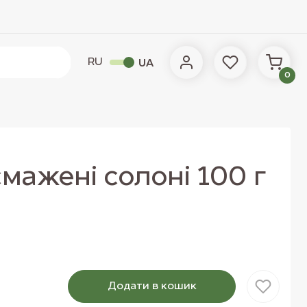
RU
UA
0
мажені солоні 100 г
Додати в кошик
Товар доданий в кошик