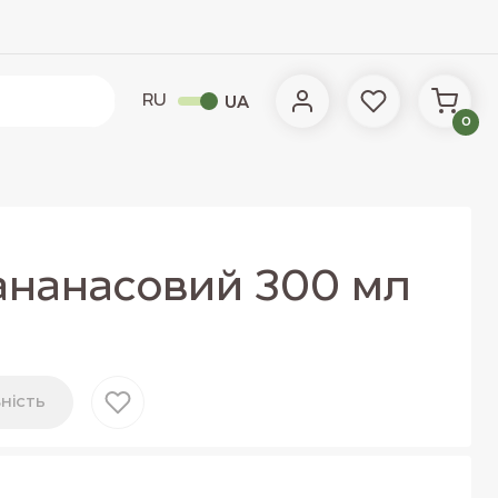
RU
UA
0
ананасовий 300 мл
нiсть