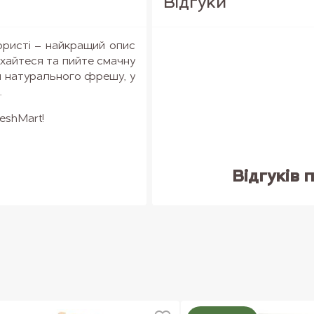
Вiдгуки
ористі – найкращий опис
ихайтеся та пийте смачну
 натурального фрешу, у
.
eshMart!
Відгуків 
овочів та зелені, а вони
барвами природи, тому
е трохи відрізнятися.