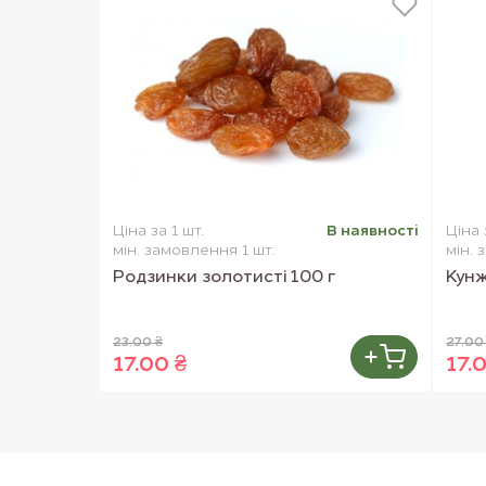
Ціна за 1 шт.
В наявностi
Ціна 
мін. замовлення 1 шт.
мін. 
Родзинки золотисті 100 г
Кунж
23.00 ₴
27.00
17.00 ₴
17.