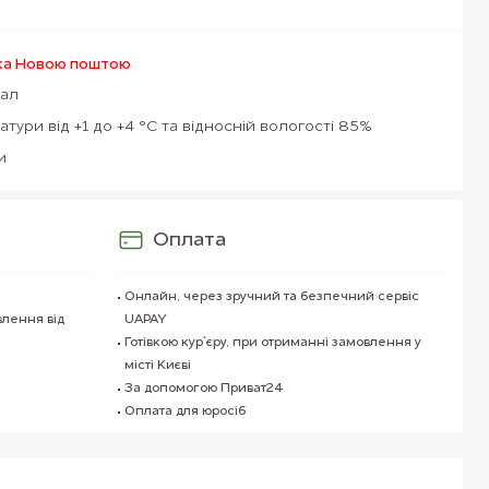
ка Новою поштою
Кал
атури від +1 до +4 °C та відносній вологості 85%
и
Оплата
Онлайн, через зручний та безпечний сервіс
влення від
UAPAY
Готівкою кур`єру, при отриманні замовлення у
місті Києві
За допомогою Приват24
Оплата для юросіб