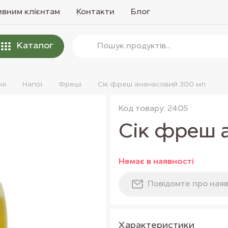
вним клієнтам
Контакти
Блог
Каталог
ня
Напої
Фреші
Сік фреш ананасовий 300 мл
Код товару: 2405
Сік фреш 
Немає в наявностi
Повiдомте про наяв
Характеристики