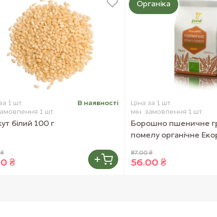
Органіка
за 1 шт.
В наявностi
Ціна за 1 шт.
замовлення 1 шт.
мін. замовлення 1 шт.
ут білий 100 г
Борошно пшеничне г
помелу органічне Екор
 ₴
87.00 ₴
00 ₴
56.00 ₴