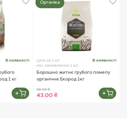
Органіка
В наявностi
Ціна за 1 шт.
В наявностi
Ц
мін. замовлення 1 шт.
м
рубого
Борошно житнє грубого помелу
К
од 1 кг
органічне Екород 1кг
66.00 ₴
4
43.00 ₴
3