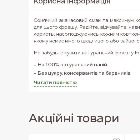
Корисна iнформацiя
Сонячний ананасовий смак та максимум к
для цього фрешу. Радійте, відчувайте, над
користь, насолоджуючись кожним ковтком
якому немає нічого шкідливого або зайвого
Не забудьте купити натуральний фреш у Fr
На 100% натуральний напій.
Без цукру, консервантів та барвників.
Не піддається термічній обробці.
Читати повнiстю
Ми готуємо фреші з натуральних фруктів, 
вміють дивувати найрізноманітнішими 
вигляд товару на сайті та у замовленні мож
Акцiйнi товари