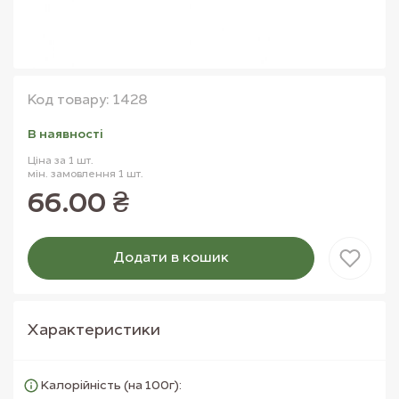
Код товару: 1428
В наявностi
Ціна за 1 шт.
мін. замовлення 1 шт.
66.00 ₴
Додати в кошик
Товар доданий в кошик
Характеристики
Калорійність (на 100г):