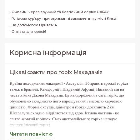
Онлайн, через зручний та безпечний сервіс UAPAY
Готівкою кур`єру, при отриманні замовлення у місті Києві
За допомогою Приват24
Оплата для юросіб
Корисна iнформацiя
Цікаві факти про горіх Макадамія
Країна походження макадамії - Австралія. Збирають врожаї горіха
також в Бразилії, Каліфорнії і Південній Африці. Названий він на
честь хіміка Джона Макадама. Це найдорожчий в світі горіх, що
обумовлено складністю його вирощування і високою харчовою
цінністю. Форма округла, діаметром горіхи досягають 2 см.
Шкаралупа складно відділяється від ядра. Їстівна частина - це
світло-жовтий горішок. Смак австралійського горіха нагадує
фундук (лісовий горіх).
Читати повнiстю
Застосування Макадамії у кулінарії