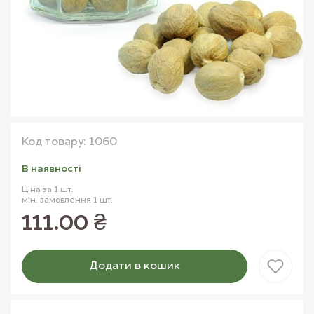
Код товару: 1060
В наявностi
Ціна за 1 шт.
мін. замовлення 1 шт.
111.00 ₴
Додати в кошик
Товар доданий в кошик