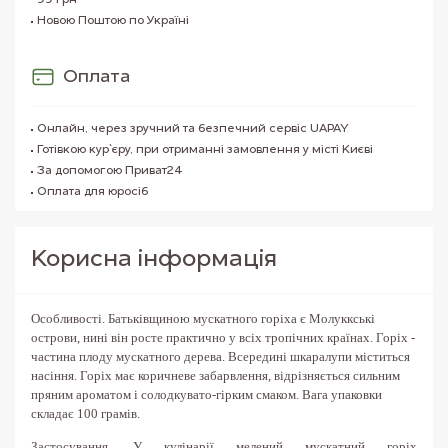
99 грн
Новою Поштою по Україні
Оплата
Онлайн, через зручний та безпечний сервіс UAPAY
Готівкою кур`єру, при отриманні замовлення у місті Києві
За допомогою Приват24
Оплата для юросіб
Корисна iнформацiя
Особливості
. Батьківщиною мускатного горіха є Молуккські
острови, нині він росте практично у всіх тропічних країнах. Горіх -
частина плоду мускатного дерева. Всередині шкаралупи міститься
насіння. Горіх має коричневе забарвлення, відрізняється сильним
пряним ароматом і солодкувато-гірким смаком. Вага упаковки
складає 100 грамів.
Застосування
. У кулінарії мелений мускатний горіх