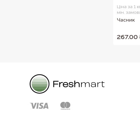
Ціна за 1 к
мін. замов
Часник
267.00 