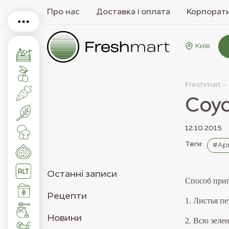
Про нас
Доставка і оплата
Корпорати
Київ
Freshmart -
Соус
12.10.2015
Теги:
#Арг
Останнi записи
Способ приг
Рецепти
1. Листья п
Новини
2. Всю зеле