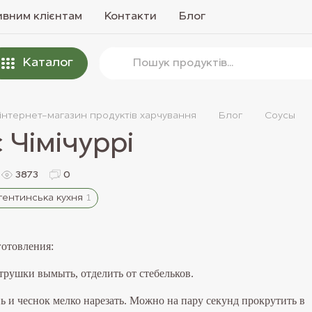
вним клієнтам
Контакти
Блог
Каталог
 інтернет-магазин продуктів харчування
Блог
Соусы
 Чімічуррі
3873
0
ентинська кухня
1
отовления:
етрушки вымыть, отделить от стебельков.
нь и чеснок мелко нарезать. Можно на пару секунд прокрутить в