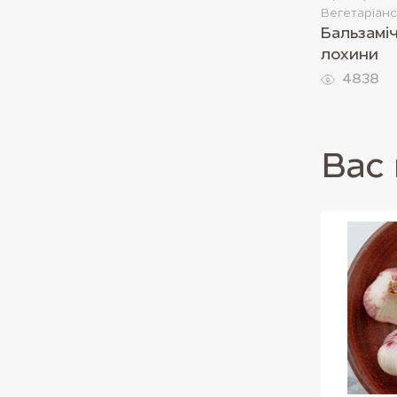
Вегетаріан
Бальзаміч
лохини
4838
Вас 