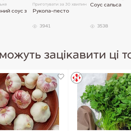
ське
Приготувати за 30 хвилин
Соус сальса
ний соус з
Рукола-песто
3941
3538
можуть зацікавити ці 