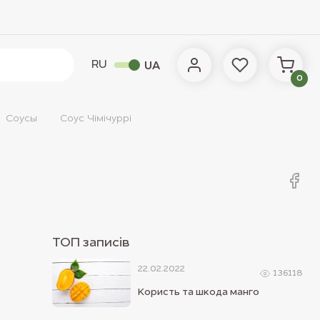
RU
UA
0
Соусы
Соус Чімічуррі
ТОП записiв
22.02.2022
136118
Користь та шкода манго