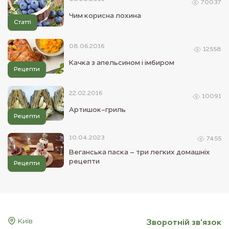
70037
Чим корисна лохина
Статті
08.06.2016
12558
Качка з апельсином і імбиром
Рецепти
22.02.2016
10091
Артишок-гриль
Рецепти
10.04.2023
7455
Веганська паска – три легких домашніх
рецепти
Рецепти
Київ
Зворотнiй зв'язок