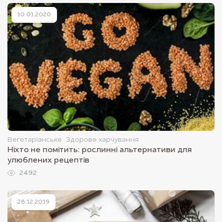
10.01.2020
Вегетаріанське
Здорове харчування
Ніхто не помітить: рослинні альтернативи для
улюблених рецептів
2492
28.12.2019