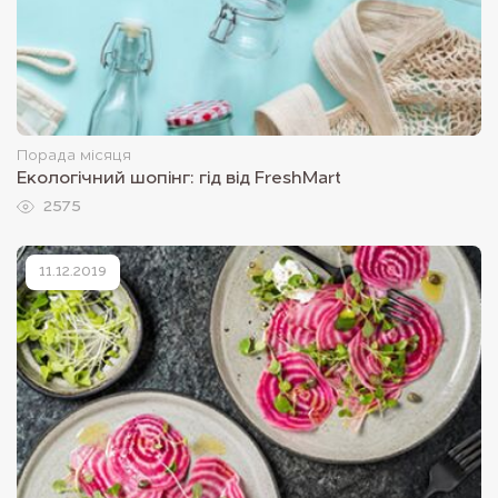
Порада місяця
Екологічний шопінг: гід від FreshMart
2575
11.12.2019