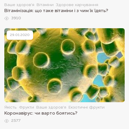
Ваше здоров'я
Вітаміни
Здорове харчування
Вітамінізація: що таке вітаміни і з чим їх їдять?
3910
29.01.2020
Якість
Фрукти
Ваше здоров'я
Екзотичні фрукти
Коронавірус: чи варто боятись?
2577