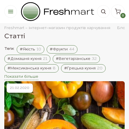
0
Freshmart - інтернет-магазин продуктів харчування
Блог
Статті
Теги:
#Якість
10
#Фрукти
44
#Домашня кухня
21
#Вегетаріанське
32
#Мексиканська кухня
8
#Грецька кухня
20
Показати більше
21.02.2020