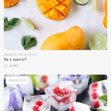
Фрукти
Як це їсти
Як є манго?
9380
19.08.2019