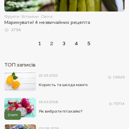
Фрукти
Вітаміни
Овочі
Маринувати! 4 незвичайних рецепта
2756
1
2
3
4
5
ТОП записiв
22.02.2022
136125
Користь та шкода манго
16.03.2018
70714
Як вибрати пітахайю?
Статті
05.08.2016