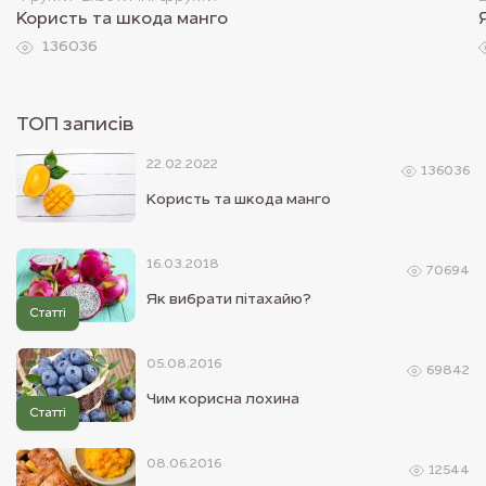
Користь та шкода манго
136036
ТОП записiв
22.02.2022
136036
Користь та шкода манго
16.03.2018
70694
Як вибрати пітахайю?
Статті
05.08.2016
69842
Чим корисна лохина
Статті
08.06.2016
12544