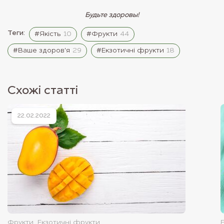
Будьте здоровы!
Теги:
#Якість
10
#Фрукти
44
#Ваше здоров'я
29
#Екзотичні фрукти
18
Схожі статті
22.02.2022
Фрукти
Екзотичні фрукти