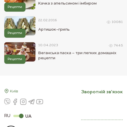
Качка з апельсином і імбиром
Рецепти
22.02.2016
10081
Артишок-гриль
Рецепти
10.04.2023
7445
Веганська паска – три легких домашніх
рецепти
Рецепти
Київ
Зворотнiй зв'язок
RU
UA