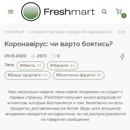
0
Freshmart - інтернет-магазин продуктів харчування
Блог
Коронавірус: чи варто боятись?
29.01.2020
2573
0
Теги:
#Якість
10
#Фрукти
44
#Ваше здоров'я
29
#Екзотичні фрукти
18
Уже несколько недель тема новой эпидемии не сходит с
первых страниц. FreshMart получает много вопросов от
клиентов, которые беспокоятся о том, безопасно ли есть
продукты, доставленные из Китая. Ведь хотя эпицентр
эпидемии находится на карантине, он не распространяется
на товарное сообщение.