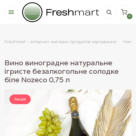
0
Freshmart - інтернет-магазин продуктів харчування
Напої
Вино виноградне натуральне
ігристе безалкогольне солодке
біле Nozeco 0,75 л
Акцiя