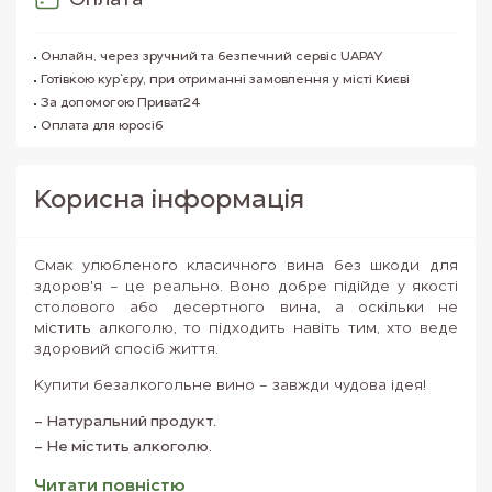
Оплата
Онлайн, через зручний та безпечний сервіс UAPAY
Готівкою кур`єру, при отриманні замовлення у місті Києві
За допомогою Приват24
Оплата для юросіб
Корисна iнформацiя
Смак улюбленого класичного вина без шкоди для
здоров'я - це реально. Воно добре підійде у якості
столового або десертного вина, а оскільки не
містить алкоголю, то підходить навіть тим, хто веде
здоровий спосіб життя.
Купити безалкогольне вино - завжди чудова ідея!
Натуральний продукт.
Не містить алкоголю.
Смак повністю ідентичний звичайному вину.
Читати повнiстю