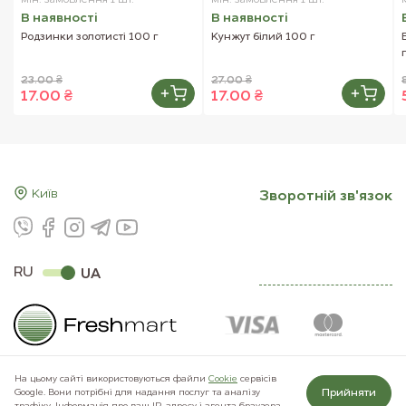
мін. замовлення 1 шт.
мін. замовлення 1 шт.
В наявностi
В наявностi
Родзинки золотисті 100 г
Кунжут білий 100 г
23.00 ₴
27.00 ₴
17.00 ₴
17.00 ₴
Київ
Зворотнiй зв'язок
RU
UA
На цьому сайті використовуються файли
Сookie
сервісів
Прийняти
Google. Вони потрібні для надання послуг та аналізу
© 2011–2026 Freshmart