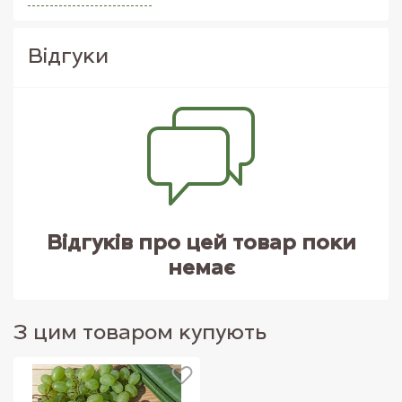
Дехто вважає, що алкоголь допомагає радіти. Але ми
з вами точно знаємо, що коли вино смачне, воно
покращує настрій навіть якщо не містить алкоголю.
Вiдгуки
Спробуйте та переконайтесь самі!
Відгуків про цей товар поки
немає
З цим товаром купують