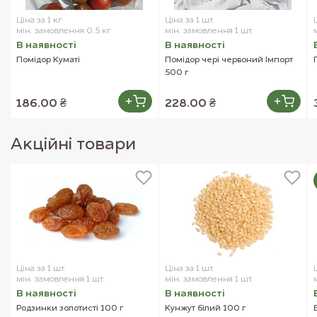
Ціна за 1 кг
Ціна за 1 шт.
мін. замовлення 0.5 кг
мін. замовлення 1 шт.
В наявностi
В наявностi
Помідор Куматі
Помідор чері червоний Імпорт
500 г
186.00 ₴
228.00 ₴
Акцiйнi товари
Ціна за 1 шт.
Ціна за 1 шт.
мін. замовлення 1 шт.
мін. замовлення 1 шт.
В наявностi
В наявностi
Родзинки золотисті 100 г
Кунжут білий 100 г