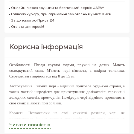
Онлайн, через зручний та безпечний сервіс UAPAY
Готівкою кур`єру, при отриманні замовлення у місті Києві
За допомогою Приват24
Оплата для юросіб
Корисна iнформацiя
Особливості
. Плоди круглої форми, пружні на дотик. Мають
солодкуватий смак. М'якоть чері м'ясиста, а шкірка тоненька.
Середня вага варіюється від 8 до 15 м.
Застосування.
Гілочка чері - відмінна прикраса будь-якої страви, а
також частий інгредієнт для приготування делікатесів: гарячих і
холодних салатів, крем-супів. Помідори чері відмінно проявляють
свої смакові якості при солінні.
Користь.
Незважаючи на свої крихітні розміри, чері не
поступаються іншим сортам помідорів за вмістом поживних
речовин, а, навіть, перевершують їх. Вживання червоних плодів
Читати повнiстю
допоможе вам підтримувати в нормі роботу шлунково-кишкового