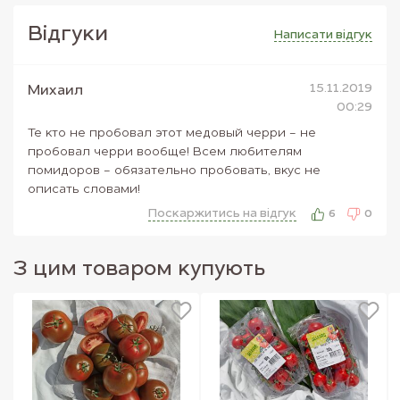
тракту, серцево-судинної та сечостатевої системи. Позитивний
вплив черрі чинить на стан шкіри.
Вiдгуки
Написати вiдгук
Вітаміни: А, С, НН, В1, В3, В5, Е, К.
Макро- і мікроелементи: магній, кальцій, натрій, сірка, фосфор,
цинк, йод, мідь, марганець.
15.11.2019
Михаил
00:29
Те кто не пробовал этот медовый черри - не
пробовал черри вообще! Всем любителям
помидоров - обязательно пробовать, вкус не
описать словами!
Поскаржитись на вiдгук
6
0
З цим товаром купують