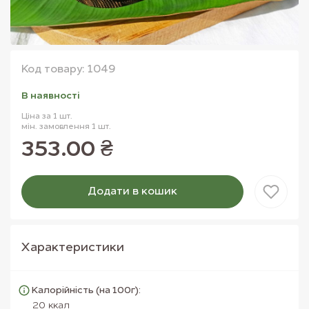
Код товару: 1049
В наявностi
Ціна за 1 шт.
мін. замовлення 1 шт.
353.00 ₴
Додати в кошик
Товар доданий в кошик
Характеристики
Калорійність (на 100г):
20 ккал