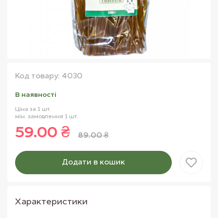
Код товару: 4030
В наявностi
Ціна за 1 шт.
мін. замовлення 1 шт.
59.00 ₴
89.00 ₴
Додати в кошик
Товар доданий в кошик
Характеристики