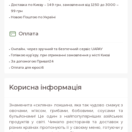
Доставка по Києву - 149 грн, замовлення від 1250 до 3000 –
99 грн
Новою Поштою по Україні
Оплата
Онлайн, через зручний та безпечний сервіс UAPAY
Готівкою кур`єру, при отриманні замовлення у місті Києві
За допомогою Приват24
Оплата для юросіб
Корисна iнформацiя
Знаменита «скляна» локшина, яка так чудово смакує з
овочами, м'ясом, грибами, бобовими, соусами та
бульйонами! Це один з найпопулярніших азійських
продуктів у світі. Чимало ресторанів та доставок у
різних країнах пропонують її у своєму меню, готуючи у