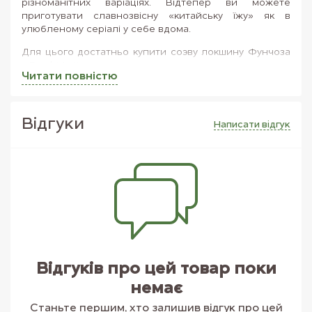
різноманітних варіаціях. Відтепер ви можете
приготувати славнозвісну «китайську їжу» як в
улюбленому серіалі у себе вдома.
Для цього достатньо купити соэву локшину Фунчоза
у FreshMart!
Читати повнiстю
Справжня Фунчоза, виготовлена за правильним
традиційним рецептом.
Натуральний продукт без ароматизаторів та
Вiдгуки
Написати вiдгук
шкідливих добавок.
Інгредієнт, з яким легко створювати автентичні
страви на власній кухні.
У цієї локшини ніжний багатогранний смак та цікава
текстура, локшина виглядає напівпрозорою, швидко
готується. Фунчоза має багатий вітамінно-
мінеральний склад, а отже, не лише смачна, а й
корисна. Спробувавши один раз, ви вже не захочете
від неї відмовлятися: це чудове доповнення до
овочів, м'яса та бульйонів.
Відгуків про цей товар поки
немає
Станьте першим, хто залишив відгук про цей