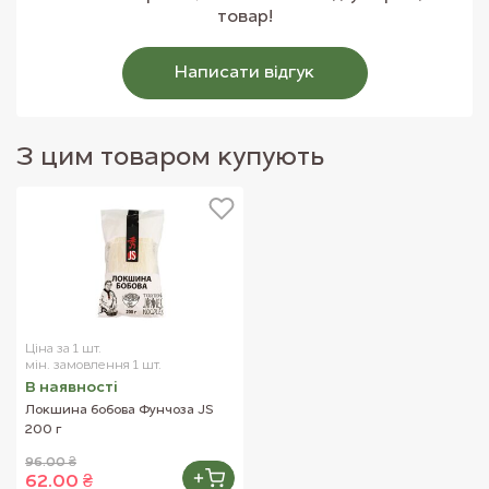
товар!
Написати вiдгук
З цим товаром купують
Ціна за 1 шт.
мін. замовлення 1 шт.
В наявностi
Локшина бобова Фунчоза JS
200 г
96.00 ₴
62.00 ₴