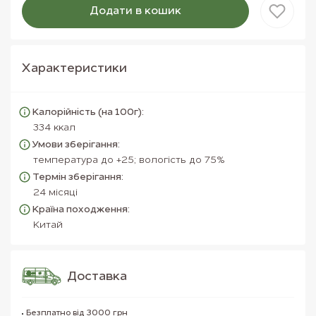
Додати в кошик
Товар доданий в кошик
Характеристики
Калорійність (на 100г):
334 ккал
Умови зберігання:
температура до +25; вологість до 75%
Термін зберігання:
24 місяці
Країна походження:
Китай
Доставка
Безплатно від 3000 грн