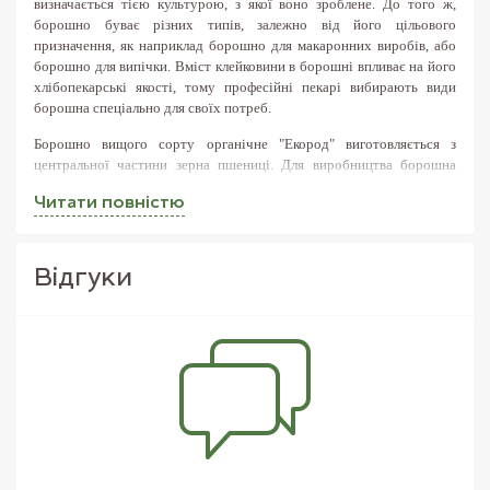
визначається тією культурою, з якої воно зроблене. До того ж,
борошно буває різних типів, залежно від його цільового
призначення, як наприклад борошно для макаронних виробів, або
борошно для випічки. Вміст клейковини в борошні впливає на його
хлібопекарські якості, тому професійні пекарі вибирають види
борошна спеціально для своїх потреб.
Борошно вищого сорту органічне "Екород"
виготовляється з
центральної частини зерна пшениці.
Для виробництва борошна
вищого сорту використовують виключно найкращі сорти крупи,
Читати повнiстю
м'яке зерно ідеально підходить для розмелювання.
У ньому багато
вуглеводів, а специфічні білки допомагають формуванню кращого
м'якуша.
Таке борошно однаково чудово підходить для багатьох
цілей, його застосування в кулінарії різноманітно
- починаючи від
Вiдгуки
хліба і закінчуючи варениками і пельменями.
Купити пшеничну органічну борошно дуже просто - достатньо
лише оформити замовлення на сайті інтернет-магазину FreshMart.