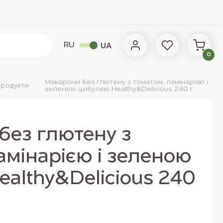
RU
UA
0
Макарони без глютену з томатом, ламінарією і
продукти
зеленою цибулею Healthy&Delicious 240 г
без глютену з
амінарією і зеленою
althy&Delicious 240