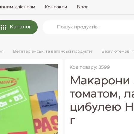
вним клієнтам
Контакти
Блог
Каталог
ня
Вегетаріанські та веганські продукти
Безглютенові 
Код товару: 3599
Макарони 
томатом, л
цибулею He
г