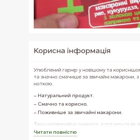
Корисна iнформацiя
Улюблений гарнір у новішому та кориснішо
та значно смачніше за звичайні макарони, 
ноткою.
Натуральний продукт.
Смачно та корисно.
Поживніше за звичайні макарони.
Така надзвичайна смакота, а готується як 
Просто відваріть, додайте масло чи соус т
Читати повнiстю
вам подобається.