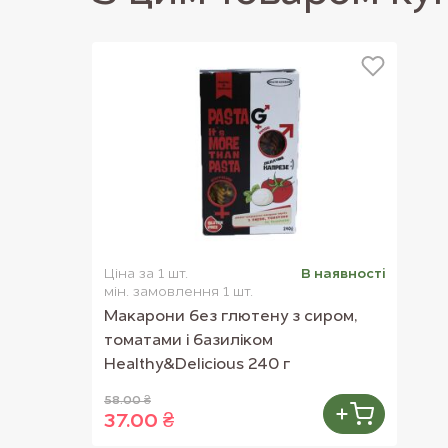
Ціна за 1 шт.
В наявностi
мін. замовлення 1 шт.
Макарони без глютену з сиром,
томатами і базиліком
Healthy&Delicious 240 г
58.00 ₴
37.00 ₴