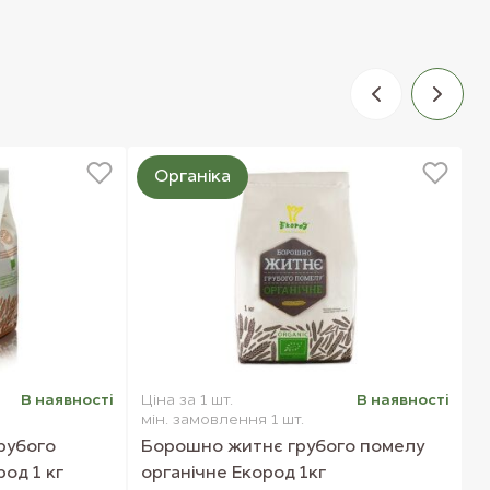
Органіка
В наявностi
Ціна за 1 шт.
В наявностi
Ц
мін. замовлення 1 шт.
м
рубого
Борошно житнє грубого помелу
К
од 1 кг
органічне Екород 1кг