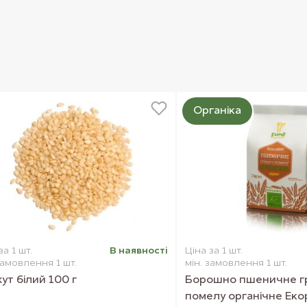
Органіка
за 1 шт.
В наявностi
Ціна за 1 шт.
замовлення 1 шт.
мін. замовлення 1 шт.
ут білий 100 г
Борошно пшеничне г
помелу органічне Екор