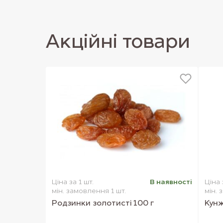
Акцiйнi товари
Ціна за 1 шт.
В наявностi
Ціна 
мін. замовлення 1 шт.
мін. 
Родзинки золотисті 100 г
Кунж