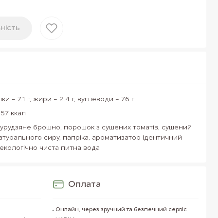
нiсть
лки - 7.1 г, жири - 2.4 г, вуглеводи - 76 г
357 ккал
урудзяне брошно, порошок з сушених томатів, сушений
натурального сиру, папріка, ароматизатор ідентичний
 екологічно чиста питна вода
Оплата
Онлайн, через зручний та безпечний сервіс