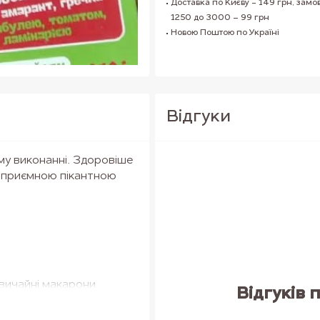
Доставка по Києву - 149 грн, замо
1250 до 3000 – 99 грн
Новою Поштою по Україні
Вiдгуки
му виконанні. Здоровіше
з приємною пікантною
звичайні макарони.
Відгуків 
а насолоджуйтесь так як