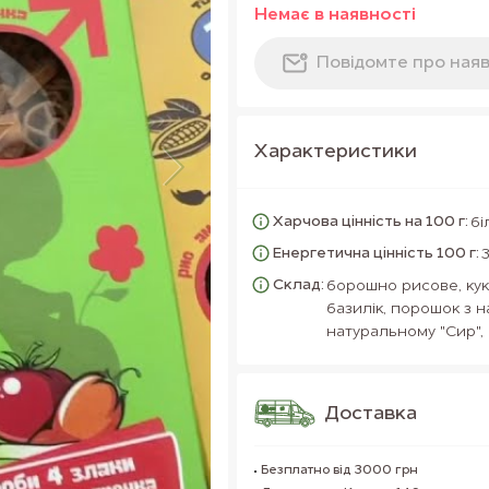
Немає в наявностi
Повiдомте про наяв
Характеристики
Харчова цінність на 100 г:
бі
Енергетична цінність 100 г:
Склад:
борошно рисове, кук
базилік, порошок з 
натуральному "Сир",
Доставка
Безплатно від 3000 грн