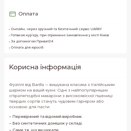
Оплата
Онлайн, через зручний та безпечний сервіс UAPAY
Готівкою кур`єру, при отриманні замовлення у місті Києві
За допомогою Приват24
Оплата для юросіб
Корисна iнформацiя
Фузіллі від Barilla — вишукана класика з італійським
шармом на вашій кухні. Одні з найпопулярніших
спіралеподібні макарони з високоякісної пшениці
твердих сортів стануть чудовим гарніром або
основою для пасти.
Перевірений та відомий виробник.
Без синтетичних домішок у складі.
Саме те, що ви шукали.