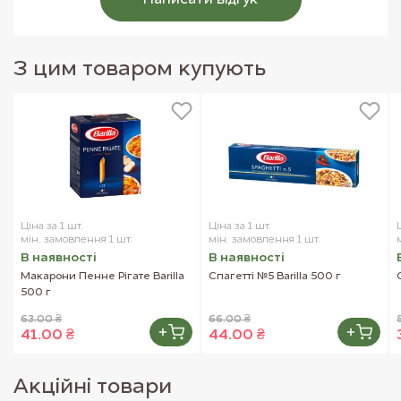
Написати вiдгук
З цим товаром купують
Ціна за 1 шт.
Ціна за 1 шт.
мін. замовлення 1 шт.
мін. замовлення 1 шт.
В наявностi
В наявностi
Макарони Пенне Рігате Barilla
Спагетті №5 Barilla 500 г
500 г
63.00 ₴
66.00 ₴
41.00 ₴
44.00 ₴
Акцiйнi товари