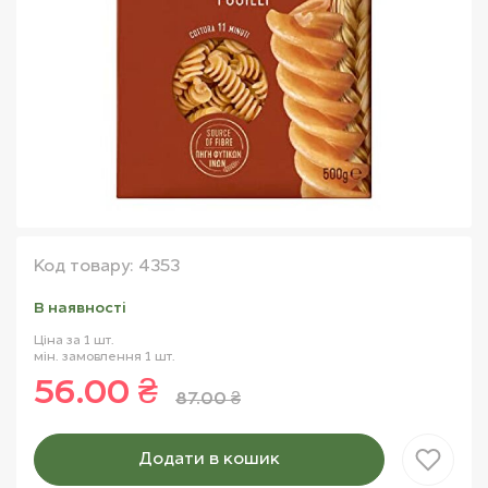
Код товару: 4353
В наявностi
Ціна за 1 шт.
мін. замовлення 1 шт.
56.00 ₴
87.00 ₴
Додати в кошик
Товар доданий в кошик