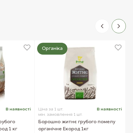
Органіка
В наявностi
Ціна за 1 шт.
В наявностi
Ц
мін. замовлення 1 шт.
м
рубого
Борошно житнє грубого помелу
К
од 1 кг
органічне Екород 1кг