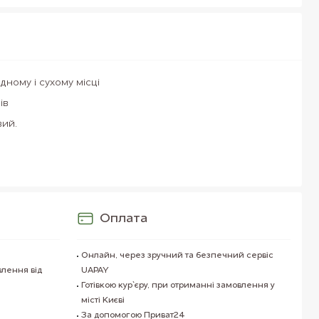
дному і сухому місці
ів
ий.
Оплата
Онлайн, через зручний та безпечний сервіс
влення від
UAPAY
Готівкою кур`єру, при отриманні замовлення у
місті Києві
За допомогою Приват24