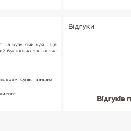
Вiдгуки
 на будь-якій кухні. Це
кий буквально заставляє
ів, крем-супів та інших
кислот.
Відгуків 
вибір для домашнього
й у використанні.
дієнт, а й неймовірно