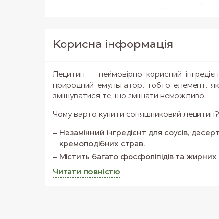
Корисна iнформацiя
Лецитин — неймовірно корисний інгредієнт
природний емульгатор, тобто елемент, я
змішуватися те, що змішати неможливо.
Чому варто купити соняшниковий лецитин?
Незамінний інгредієнт для соусів, десерт
кремоподібних страв.
Містить багато фосфоліпідів та жирних 
Підходить для веганів.
Читати повнiстю
Соняшниковий лецитин — найкращий 
використання. Корисний, смачний та зручни
Лецитин – не лише зручний кулінарний інгре