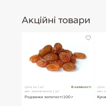
Акцiйнi товари
Ціна за 1 шт.
В наявностi
Ціна 
мін. замовлення 1 шт.
мін. 
Родзинки золотисті 100 г
Кунж