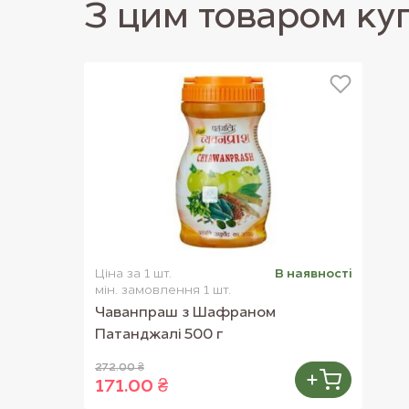
З цим товаром ку
корисна природна добавка. Він може спри
холестерину, насичує організм здоровими 
амінокислотами, продовжує відчуття ситост
І користь лецитину продовжують досліджув
здатний позитивно впливати практично на в
Ціна за 1 шт.
В наявностi
мін. замовлення 1 шт.
Чаванпраш з Шафраном
Патанджалі 500 г
272.00 ₴
171.00 ₴