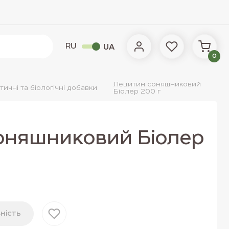
RU
UA
0
Лецитин соняшниковий
тичні та біологічні добавки
Біолер 200 г
оняшниковий Біолер
нiсть