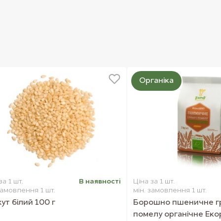
Органіка
за 1 шт.
В наявностi
Ціна за 1 шт.
замовлення 1 шт.
мін. замовлення 1 шт.
ут білий 100 г
Борошно пшеничне г
помелу органічне Екор