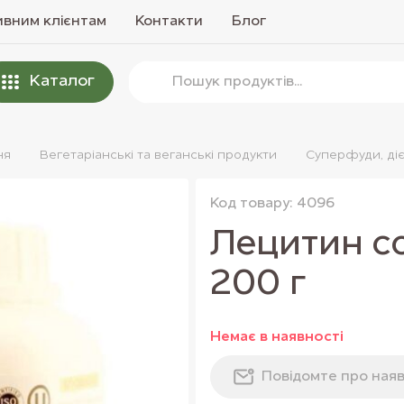
вним клієнтам
Контакти
Блог
Каталог
ня
Вегетаріанські та веганські продукти
Суперфуди, діє
Код товару: 4096
Лецитин с
200 г
Немає в наявностi
Повiдомте про наяв