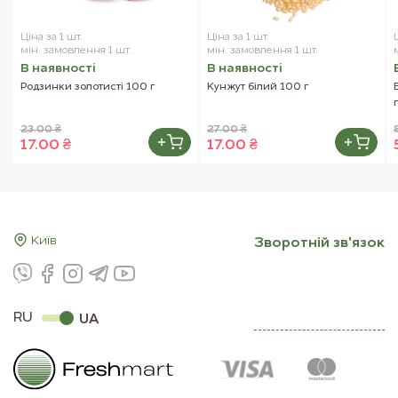
зазвичай, завдяки чому краще насичує організм і
надає більший енергетичний ефект. Клітковина
Ціна за 1 шт.
Ціна за 1 шт.
цукру живить корисну мікрофлору кишечника,
мін. замовлення 1 шт.
мін. замовлення 1 шт.
стимулюючи його роботу, що позитивно
В наявностi
В наявностi
позначається на стані імунної системи організму і на
Родзинки золотисті 100 г
Кунжут білий 100 г
його здоров'ї в цілому.
23.00 ₴
27.00 ₴
17.00 ₴
17.00 ₴
Київ
Зворотнiй зв'язок
RU
UA