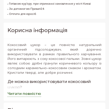
Готівкою кур`єру, при отриманні замовлення у місті Києві
За допомогою Приват24
Оплата для юросіб
Корисна iнформацiя
Кокосовий цукор - це повністю натуральний
органічний підсолоджувач, який доречно
використовувати в рамках правильного харчування.
Його випарюють з соку кокосової пальми. Зовні цукор
являє собою дрібні гранули коричневого кольору із
солодким карамельно-кокосовим смаком і ароматом.
Кристали тверді, але добре розчинні.
Де можна використовувати кокосовий
цукор?
Читати повнiстю
Продукт універсальний, його можна додавати в каву,
чай, коктейлі, компоти, десерти, випічку, каші.
Стильно виглядають кондитерські вироби,