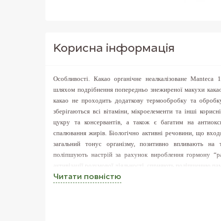
Корисна iнформацiя
Особливості
.
Какао органічне неалкалізоване Manteca 1
шляхом подрібнення попередньо знежиреної макухи какао 
какао не проходить додаткову термообробку та обробк
зберігаються всі вітаміни, мікроелементи та інші корисн
цукру та консервантів, а також є багатим на антиокс
спалювання жирів. Біологічно активні речовини, що вход
загальний тонус організму, позитивно впливають на 
поліпшують настрій за рахунок вироблення гормону “ра
активізації розумової діяльності, сприяють поліпшенню пам
Читати повнiстю
Використання.
Неалкалізоване какао можна заварювати з
випічку, десерти, посипки, соуси, смузі тощо.
Користь
.
Какао-органічне має широкий вітам