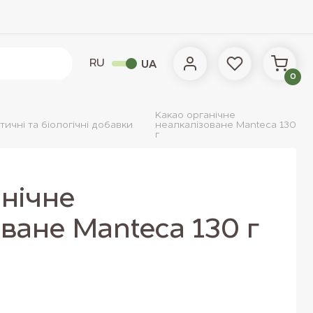
RU
UA
0
Какао органічне
тичні та біологічні добавки
неалкалізоване Manteca 130
г
нічне
ване Manteca 130 г