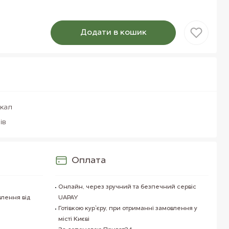
Додати в кошик
Товар доданий в кошик
ккал
ів
Оплата
Онлайн, через зручний та безпечний сервіс
влення від
UAPAY
Готівкою кур`єру, при отриманні замовлення у
місті Києві