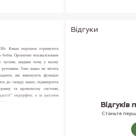
Вiдгуки
30г
.
Какао порошок отримують
бобів. Органічне неалкалізоване
у лугами, завдяки чому у ньому
і речовини. Таке какао не мітить
иданти, які виконують функцію
ять до складу какао, підвищують
травну та кровоносну системи,
дості” ендорфіну, а за рахунок
’яті.
Відгуків 
 водою або молоком, додавати у
Станьте перши
інно-мінеральний склад.