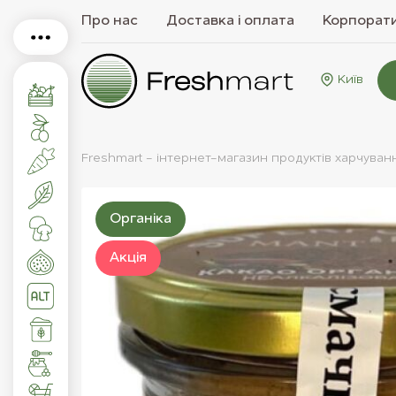
Про нас
Доставка і оплата
Корпорати
Київ
Freshmart - інтернет-магазин продуктів харчуван
Органіка
Акцiя