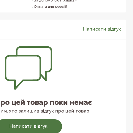
За допомогою Приват24
Оплата для юросіб
Написати вiдгук
про цей товар поки немає
м, хто залишив відгук про цей товар!
Написати вiдгук