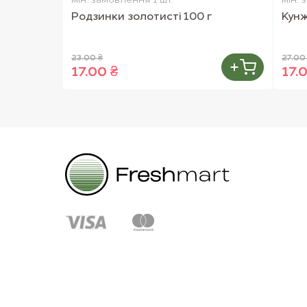
мін. замовлення 1 шт.
мін. 
Родзинки золотисті 100 г
Кунж
23.00 ₴
27.00
17.00 ₴
17.