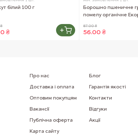
замовлення 1 шт.
мін. замовлення 1 шт.
ут білий 100 г
Борошно пшеничне г
помелу органічне Екор
 ₴
87.00 ₴
00 ₴
56.00 ₴
Про нас
Блог
Доставка і оплата
Гарантія якості
Оптовим покупцям
Контакти
Вакансії
Відгуки
Публічна оферта
Акції
Карта сайту