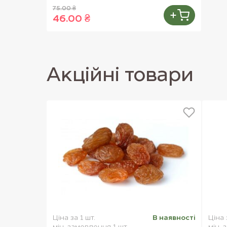
75.00 ₴
46.00 ₴
Акцiйнi товари
Ціна за 1 шт.
В наявностi
Ціна 