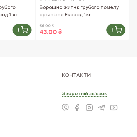
мін. замовлення 1 шт.
м
рубого
Борошно житнє грубого помелу
К
од 1 кг
органічне Екород 1кг
66.00 ₴
4
43.00 ₴
3
КОНТАКТИ
Зворотнiй зв'язок