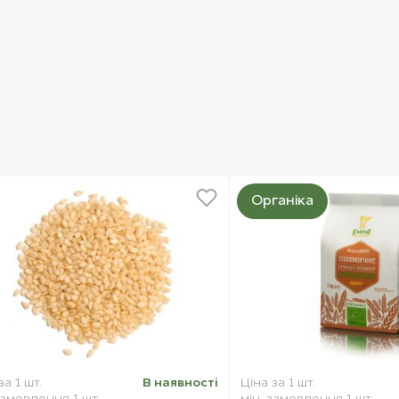
Органіка
за 1 шт.
В наявностi
Ціна за 1 шт.