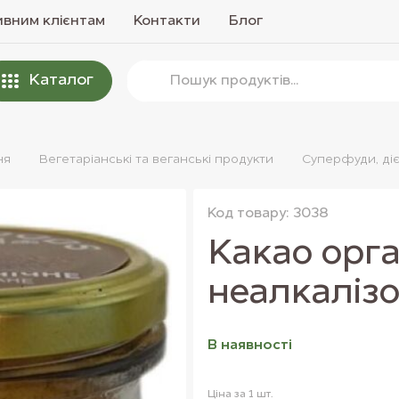
вним клієнтам
Контакти
Блог
Каталог
ня
Вегетаріанські та веганські продукти
Суперфуди, діє
Код товару: 3038
Какао орга
неалкалізо
В наявностi
Ціна за 1 шт.