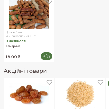
Ціна за 1 шт.
мін. замовлення 1 шт.
В наявностi
Тамаринд
18.00 ₴
Акцiйнi товари