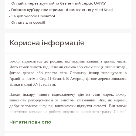
Онлайн, через зручний та безпечний сервіс UAPAY
Готівкою кур`єру, при отриманні замовлення у місті Києві
За допомогою Приват24
Оплата для юросіб
Корисна iнформацiя
Інжир відноситься до рослин, які людина вживає з давніх часів.
Його також знають під назвами смоква або смоківниця, винна ягода,
фігове дерево або просто фіга. Спочатку інжир вирощували в
Аравії, а потім в Сирії і Єгипті. В Америці фігове дерево з'явилося
тільки в кінці XVI століття.
Плоди інжиру чинять відновлюючу дію на стан нирок.
Інжир
вважають рекордсменом за вмістом клітковини. Яка, як відомо,
добре заповнює шлунок, викликаючи відчуття ситості. Він також
позитивно впливає на роботу шлунково-кишкового тракту. Свіжий
інжир містить такі корисні речовини як залізо, кальцій, калій, магній
Читати повнiстю
і комплекс вітамінів групи В. Плід фігового дерева допоможе
заспокоїти сильне серцебиття і зміцнити серцевий м'яз.