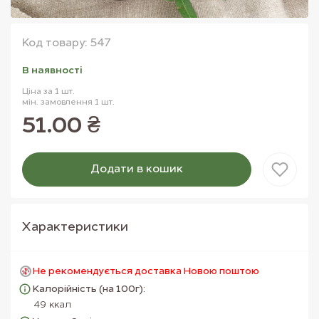
Код товару: 547
В наявностi
Ціна за 1 шт.
мін. замовлення 1 шт.
51.00 ₴
Додати в кошик
Товар доданий в кошик
Характеристики
Не рекомендується доставка Новою поштою
Калорійність (на 100г):
49 ккал