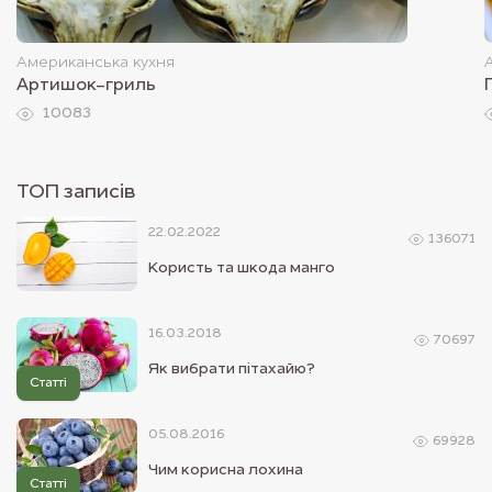
Американська кухня
Артишок-гриль
10083
ТОП записiв
22.02.2022
136071
Користь та шкода манго
16.03.2018
70697
Як вибрати пітахайю?
Статті
05.08.2016
69928
Чим корисна лохина
Статті