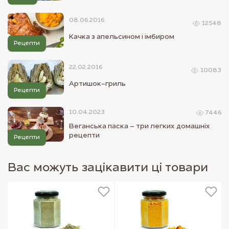
08.06.2016
12548
Качка з апельсином і імбиром
Рецепти
22.02.2016
10083
Артишок-гриль
Рецепти
10.04.2023
7446
Веганська паска – три легких домашніх
рецепти
Рецепти
Вас можуть зацікавити ці товари