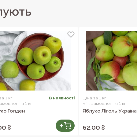
ганізму. Яблука багаті залізом і
, нігті і волосся.
пують
за 1 кг
В наявностi
Ціна за 1 кг
замовлення 1 кг
мін. замовлення 1 кг
ко Голден
Яблуко Ліголь Україна
00 ₴
62.00 ₴