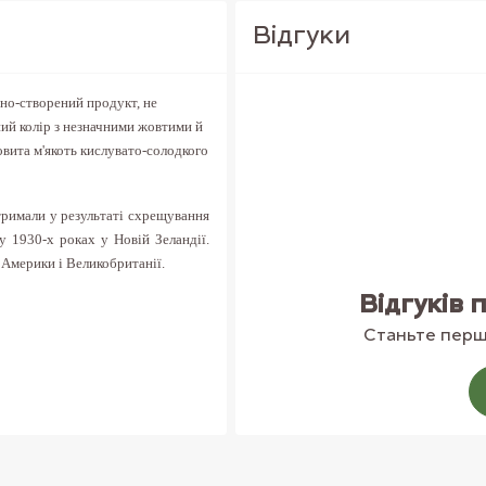
Вiдгуки
но-створений продукт, не
ний колір з незначними жовтими й
овита м'якоть кислувато-солодкого
тримали у результаті схрещування
у 1930-х роках у Новій Зеландії.
 Америки і Великобританії.
Відгуків 
 піком його споживання називають
ців, хоча завдяки своїм відмінним
Станьте перши
ки до падінь, можуть прожити у
роблять джеми і варення. А також
инки для пирогів. Плоди багаті
агаті аскорбіновою кислотою, вона