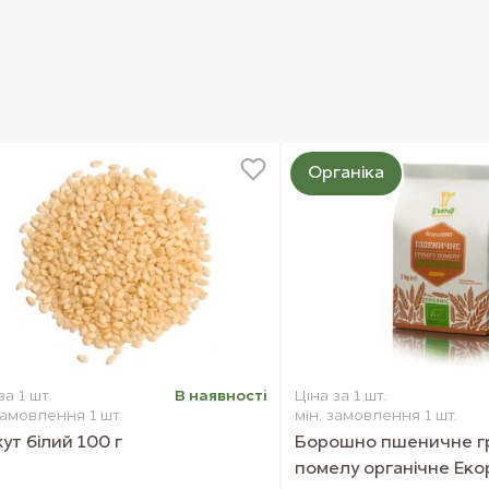
Органіка
за 1 шт.
В наявностi
Ціна за 1 шт.
замовлення 1 шт.
мін. замовлення 1 шт.
ут білий 100 г
Борошно пшеничне г
помелу органічне Екор