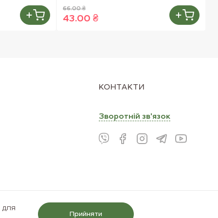
66.00 ₴
4
43.00 ₴
3
КОНТАКТИ
Зворотнiй зв'язок
і для
Прийняти