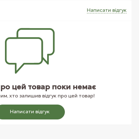
Написати вiдгук
про цей товар поки немає
м, хто залишив відгук про цей товар!
Написати вiдгук