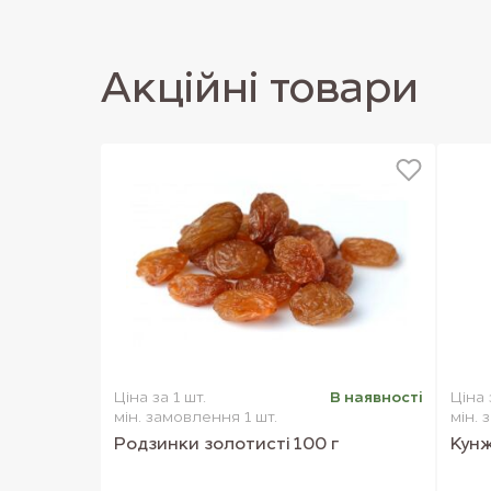
Акцiйнi товари
Ціна за 1 шт.
В наявностi
Ціна 
мін. замовлення 1 шт.
мін. 
Родзинки золотисті 100 г
Кунж