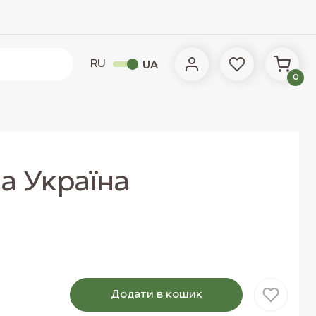
RU
UA
0
а Україна
Додати в кошик
Товар доданий в кошик