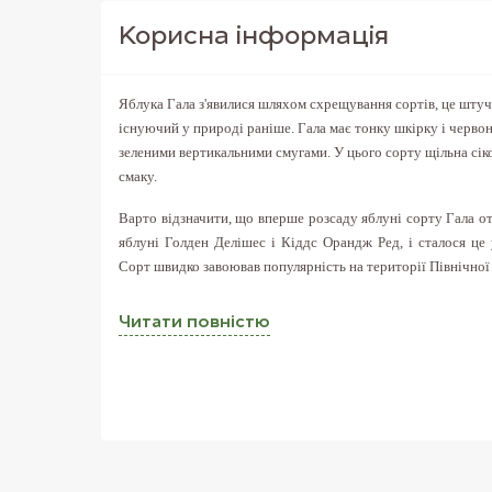
Корисна iнформацiя
Яблука Гала з'явилися шляхом схрещування сортів, це штуч
існуючий у природі раніше. Гала має тонку шкірку і черво
зеленими вертикальними смугами. У цього сорту щільна сік
смаку.
Варто відзначити, що вперше розсаду яблуні сорту Гала о
яблуні Голден Делішес і Кіддс Орандж Ред, і сталося це 
Сорт швидко завоював популярність на території Північної
Період дозрівання Гала приходить на кінець вересня, але
Читати повнiстю
листопад місяць. Середня тривалість сезону яблук 9-10 міся
якостям вони здатні зберігатися цілий рік. Гала стій
холодильнику до півроку, а без нього 2-2,5 місяці.
Яблука Гала широко використовуються у кулінарії. З них 
використовують для приготування смузі і у якості нач
вітаміном A, який чинить позитивний ефект на зір. Гала б