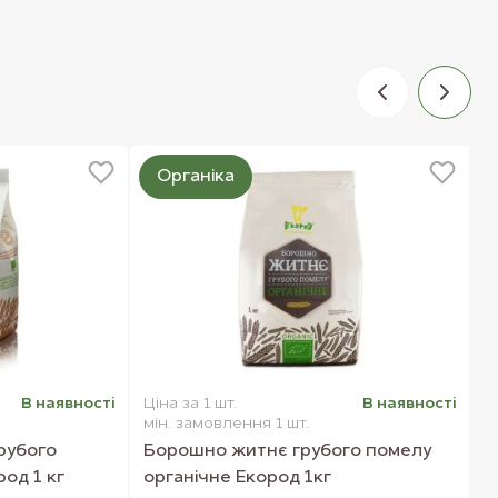
Органіка
В наявностi
Ціна за 1 шт.
В наявностi
Ц
мін. замовлення 1 шт.
м
рубого
Борошно житнє грубого помелу
К
од 1 кг
органічне Екород 1кг