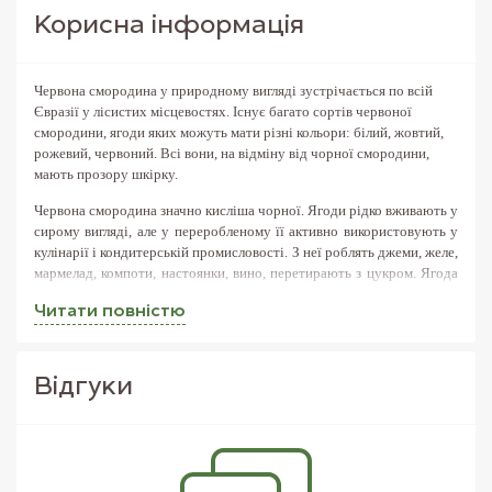
Корисна iнформацiя
Червона смородина у природному вигляді зустрічається по всій
Євразії у лісистих місцевостях. Існує багато сортів червоної
смородини, ягоди яких можуть мати різні кольори: білий, жовтий,
рожевий, червоний. Всі вони, на відміну від чорної смородини,
мають прозору шкірку.
Червона смородина значно кисліша чорної. Ягоди рідко вживають у
сирому вигляді, але у переробленому її активно використовують у
кулінарії і кондитерській промисловості. З неї роблять джеми, желе,
мармелад, компоти, настоянки, вино, перетирають з цукром. Ягода
використовується у лікеро-горілчаной промисловості.
Читати повнiстю
Використовується у фруктових супах і пудингах (популярно у
Скандинавських країнах), у тортах, кремах, рулетах, у освіжаючих
сорбетах і морозиві. Найчастіше є інгредієнтом кисло-солодких
соусів, що подаються до риби, м'яса і птиці.
Вiдгуки
Ягоди червоної смородини, як і малини, чинять жарознижувальну
дію і, перетерті з цукром, є відмінним протизастудним засобом.
Вміст вітамінів у червоній смородині (на 100 г їстівної частини):
Вітамін А--------------------9,00 мкг