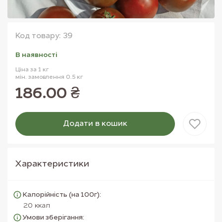
Код товару: 39
В наявностi
Ціна за 1 кг
мін. замовлення 0.5 кг
186.00 ₴
Додати в кошик
Товар доданий в кошик
Характеристики
Калорійність (на 100г):
20 ккал
Умови зберігання: