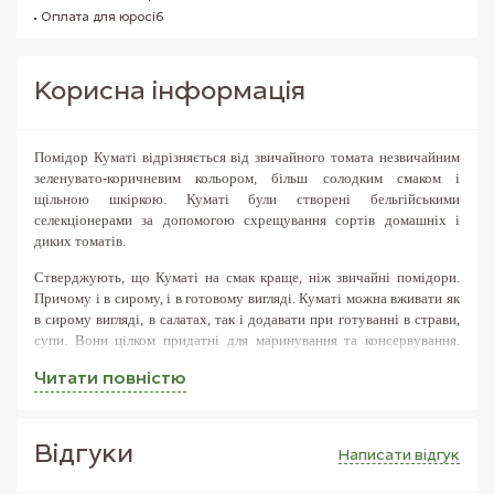
Оплата для юросіб
Корисна iнформацiя
Помідор Куматі відрізняється від звичайного томата незвичайним
зеленувато-коричневим кольором, більш солодким смаком і
щільною шкіркою. Куматі були створені бельгійськими
селекціонерами за допомогою схрещування сортів домашніх і
диких томатів.
Стверджують, що Куматі на смак краще, ніж звичайні помідори.
Причому і в сирому, і в готовому вигляді. Куматі можна вживати як
в сирому вигляді, в салатах, так і додавати при готуванні в страви,
супи. Вони цілком придатні для маринування та консервування.
Завдяки товстій і щільній шкірці ці помідори підходять для соління
Читати повнiстю
та консервування цілком, без розрізання плода.
Куматі багаті вітаміном С. Свій незвичайний колір ці помідори
отримали завдяки висікому вмісту антоціанів. Ці речовини вкрай
Вiдгуки
Написати вiдгук
необхідні організму людини. Вони зміцнюють імунну систему, зір і
судини. Куматі володіють усіма корисними властивостями, якими