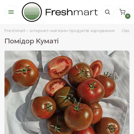
0
Freshmart - інтернет-магазин продуктів харчування
Овочi
Помідор Куматі