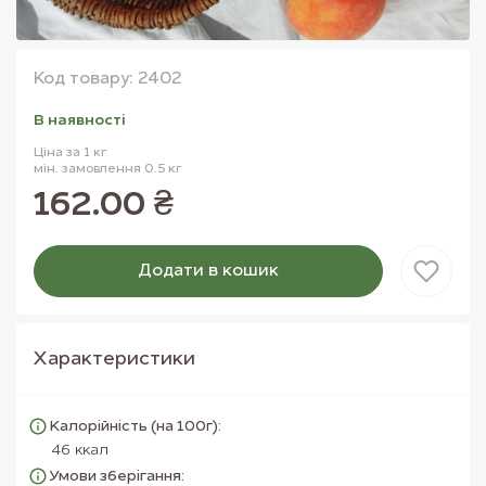
Код товару: 2402
В наявностi
Ціна за 1 кг
мін. замовлення 0.5 кг
162.00 ₴
Додати в кошик
Товар доданий в кошик
Характеристики
Калорійність (на 100г):
46 ккал
Умови зберігання: