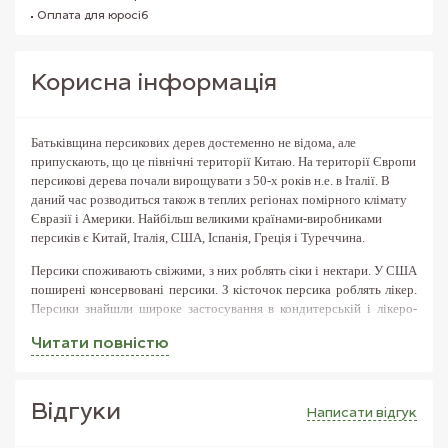
Оплата для юросіб
Корисна iнформацiя
Батьківщина персикових дерев достеменно не відома, але
припускають, що це північні території Китаю. На території Європи
персикові дерева почали вирощувати з 50-х років н.е. в Італії. В
даний час розводиться також в теплих регіонах помірного клімату
Євразії і Америки. Найбільш великими країнами-виробниками
персиків є Китай, Італія, США, Іспанія, Греція і Туреччина.
Персики споживають свіжими, з них роблять сіки і нектари. У США
поширені консервовані персики. З кісточок персика роблять лікер.
Персики знайшли широке застосування в кондитерській і лікеро-
горілчаній промисловості. У кулінарії їх найбільш часто
Читати повнiстю
використовують в десертних стравах і напоях. Іноді застосовують
у стравах з м'яса і птиці, салатах.
М'якоть персиків містить органічні кислоти, калій, залізо, фосфор,
Вiдгуки
Написати вiдгук
марганець, мідь, цинк, селен і магній.