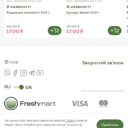
мін. замовлення 1 шт.
мін. замовлення 1 шт.
В наявностi
В наявностi
Родзинки золотисті 100 г
Кунжут білий 100 г
23.00 ₴
27.00 ₴
17.00 ₴
17.00 ₴
Київ
Зворотнiй зв'язок
RU
UA
На цьому сайті використовуються файли
Сookie
сервісів
Прийняти
Google. Вони потрібні для надання послуг та аналізу