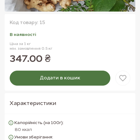
Код товару: 15
В наявностi
Ціна за 1 кг
мін. замовлення 0.5 кг
347.00 ₴
Додати в кошик
Товар доданий в кошик
Характеристики
Калорійність (на 100г):
80 ккал
Умови зберігання: