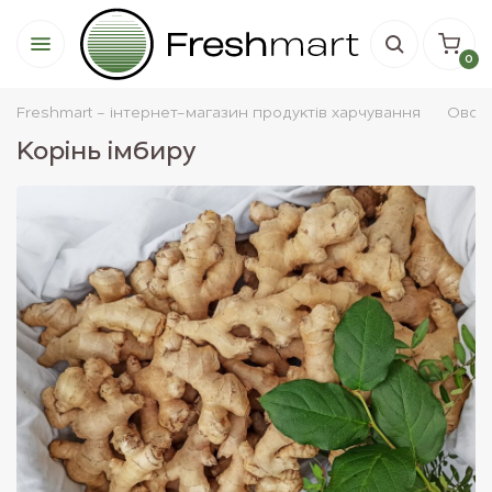
0
Freshmart - інтернет-магазин продуктів харчування
Овочi
Корінь імбиру