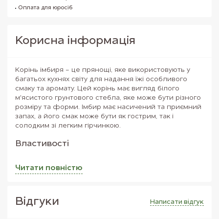
Оплата для юросіб
Корисна iнформацiя
Корінь імбиря - це прянощі, яке використовують у
багатьох кухнях світу для надання їжі особливого
смаку та аромату. Цей корінь має вигляд білого
м'ясистого грунтового стебла, яке може бути різного
розміру та форми. Імбир має насичений та приємний
запах, а його смак може бути як гострим, так і
солодким зі легким гірчинкою.
Властивості
Крім того, що імбир має вигідний смак та аромат, він
Читати повнiстю
також має велику кількість властивостей, які можуть
бути корисні для здоров'я. Імбир містить багато
вітамінів та мінералів, таких як вітамін С, вітамін В6,
кальцій, калій та магній. Він також містить
Вiдгуки
Написати вiдгук
антиоксиданти та засоби проти запалення, такі як
гінгероли та шогаоли, які можуть бути корисними для