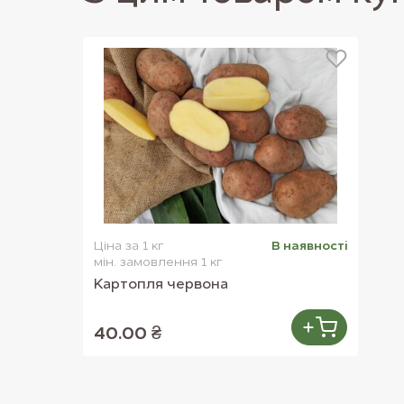
Вітаміни: А, С, Е, К і вітаміни групи В.
Мікроелементи: калій, кальцій, магній, натрій, сірка, фосфор
Ціна за 1 кг
В наявностi
мін. замовлення 1 кг
Картопля червона
40.00 ₴