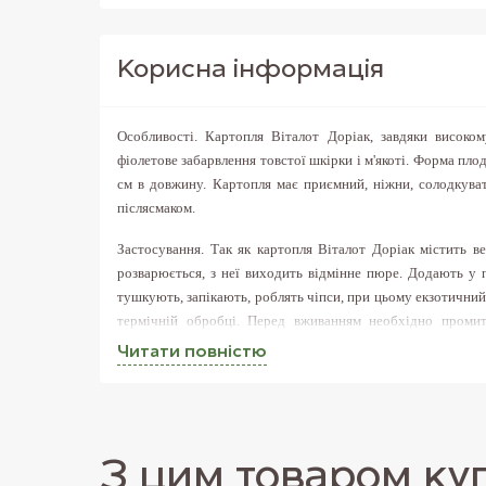
Корисна iнформацiя
Особливості
. Картопля Віталот Доріак, завдяки високом
фіолетове забарвлення товстої шкірки і м'якоті. Форма плод
см в довжину. Картопля має приємний, ніжни, солодкуват
післясмаком.
Застосування
. Так як картопля Віталот Доріак містить в
розварюється, з неї виходить відмінне пюре. Додають у п
тушкують, запікають, роблять чіпси, при цьому екзотичний
термічній обробці. Перед вживанням необхідно промит
шкірку.
Читати повнiстю
Користь
. Картопля Віталот Доріак багата мінералами, ві
Містить корисні пігменти і при вживанні цієї картопл
судинної системи, зміцнюються стінки кровоносних суд
поліпшується робота шлунково-кишкового тракту. Має
З цим товаром ку
імунітет, поліпшує зір.