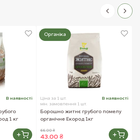
Органіка
В наявностi
Ціна за 1 шт.
В наявностi
Ц
мін. замовлення 1 шт.
м
рубого
Борошно житнє грубого помелу
К
од 1 кг
органічне Екород 1кг
66.00 ₴
4
43.00 ₴
3