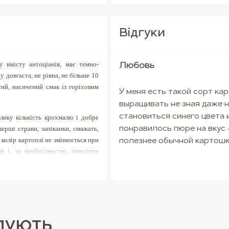
Вiдгуки
у вмісту антоціанів, має темно-
Любовь
у довгаста, не рівна, не більше 10
ий, насичений смак із горіховим
У меня есть такой сорт ка
выращивать не зная даже н
становиться синего цвета 
елику кількість крохмалю і добре
ерші страви, запіканки, смажать,
понравилось пюре на вкус -
 колір картоплі не змінюється при
полезнее обычной картошки,
и і, за необхідностю, очистити
тамінами, фенольними кислотами.
і поліпшується робота серцево-
ин. Завдяки харчовим волокнам,
 антиоксидантну дію, підвищує
пують