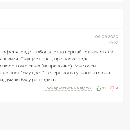
09.09.2020
19:22
ртофеля, ради любопытства первый год как стала
азвания. Смущает цвет, при варке вода
и пюре тоже синее(непривычно). Мне очень
 но цвет "смущает". Теперь когда узнала что она
 думаю буду разводить.....
Поскаржитись на вiдгук
35
4