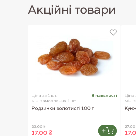
Акцiйнi товари
Ціна за 1 шт.
В наявностi
Ціна 
мін. замовлення 1 шт.
мін. 
Родзинки золотисті 100 г
Кунж
23.00 ₴
27.00
17.00 ₴
17.