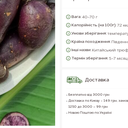
Вага:
40-70 г
Калорійність (на 100г):
72 кк
Умови зберігання:
температу
Країна походження:
Південн
Інші назви:
Китайський трюф
Термін зберігання:
5-7 місяц
Доставка
Безплатно від 3000 грн
Доставка по Києву - 149 грн, замо
1250 до 3000 – 99 грн
Новою Поштою по Україні