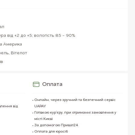
ал
ра від +2 до +5; вологість 85 - 90%
а Америка
ель, Вітелот
ів
Оплата
Онлайн, через зручний та безпечний сервіс
влення від
UAPAY
Готівкою кур`єру, при отриманні замовлення у
місті Києві
За допомогою Приват24
Оплата для юросіб