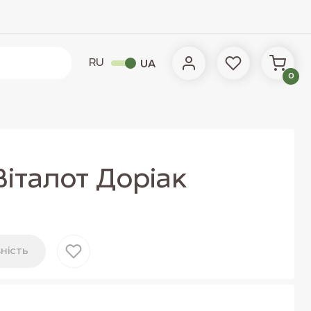
RU
UA
0
італот Доріак
нiсть