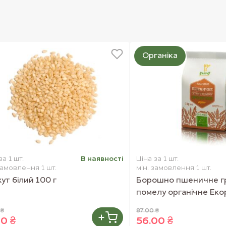
Органіка
за 1 шт.
В наявностi
Ціна за 1 шт.
замовлення 1 шт.
мін. замовлення 1 шт.
ут білий 100 г
Борошно пшеничне г
помелу органічне Екор
 ₴
87.00 ₴
00 ₴
56.00 ₴