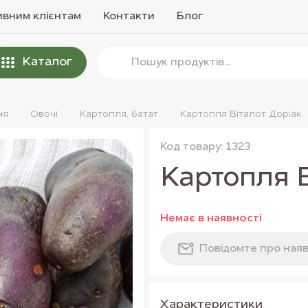
вним клієнтам
Контакти
Блог
Каталог
ня
Овочi
Картопля, батат
Картопля Віталот Доріак
Код товару: 1323
Картопля В
Немає в наявностi
Повiдомте про наяв
Характеристики