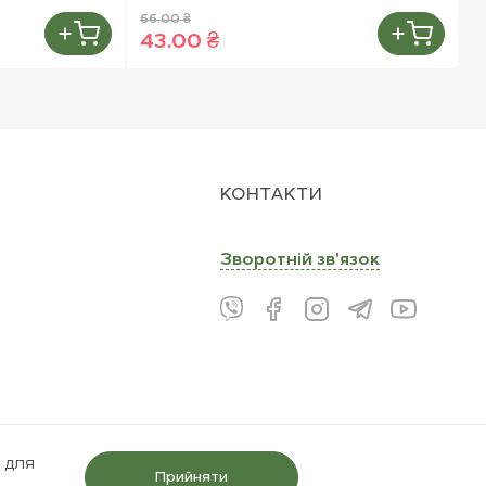
66.00 ₴
4
43.00 ₴
3
КОНТАКТИ
Зворотнiй зв'язок
і для
Прийняти