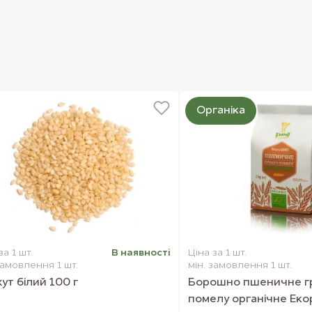
Органіка
за 1 шт.
В наявностi
Ціна за 1 шт.
замовлення 1 шт.
мін. замовлення 1 шт.
ут білий 100 г
Борошно пшеничне г
помелу органічне Екор