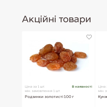
Акцiйнi товари
Ціна за 1 шт.
В наявностi
Ціна 
мін. замовлення 1 шт.
мін. 
Родзинки золотисті 100 г
Кунж