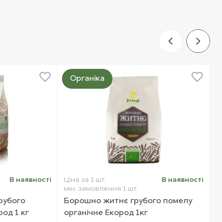
Органіка
В наявностi
Ціна за 1 шт.
В наявностi
Ц
мін. замовлення 1 шт.
м
рубого
Борошно житнє грубого помелу
К
од 1 кг
органічне Екород 1кг