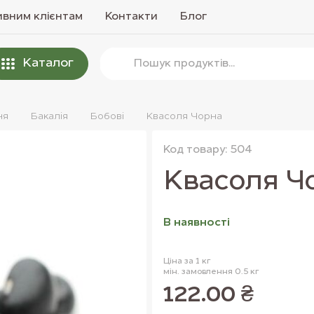
вним клієнтам
Контакти
Блог
Каталог
ня
Бакалiя
Бобовi
Квасоля Чорна
Код товару: 504
Квасоля Ч
В наявностi
Ціна за 1 кг
мін. замовлення 0.5 кг
122.00 ₴