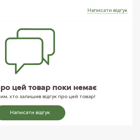
Написати вiдгук
про цей товар поки немає
м, хто залишив відгук про цей товар!
Написати вiдгук