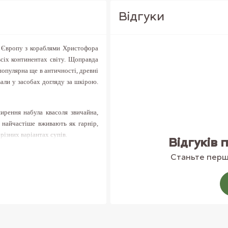
Вiдгуки
в Європу з кораблями Христофора
всіх континентах світу. Щоправда
популярна ще в античності, древні
вали у засобах догляду за шкірою.
ширення набула квасоля звичайна,
 найчастіше вживають як гарнір,
різних варіантах супів.
Відгуків 
нної Америки.
Це маленькі боби з
Станьте перши
ою, солодкуваті, борошнисті та
, а потім варять не менше години.
, часнику і кайенского перцю або
олі і солонини.
Без чорної квасолі