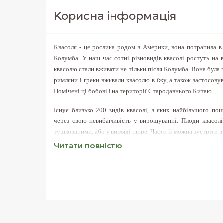
Корисна iнформацiя
Квасоля - це рослина родом з Америки, вона потрапила 
Колумба. У наш час сотні різновидів квасолі ростуть на 
квасолю стали вживати не тільки після Колумба. Вона була 
римляни і греки вживали квасолю в їжу, а також застосову
Помічені ці бобові і на території Стародавнього Китаю.
Існує близько 200 видів квасолі, з яких найбільшого по
через свою невибагливість у вирощуванні. Плоди квасолі
тушкованими, або у вигляді пюре. Часто її можна зустріти в 
Читати повнiстю
Чорна квасоля популярна в країнах Центральної і Півде
чорною оболонкою і кремово-білою внутрішньою частин
розсипчасті на смак.
Чорну квасолю замочують на 6-7 годин
Готують цей різновид квасолі з великою кількістю цибулі
варять з неї знаменитий мексиканський суп з чорної квас
неможливо уявити ще одну мексиканську страву - чилі.