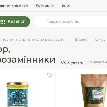
вним клієнтам
Контакти
Блог
Каталог
 інтернет-магазин продуктів харчування
Бакалiя
Цукор,
р,
розамiнники
По замов
Сортувати: