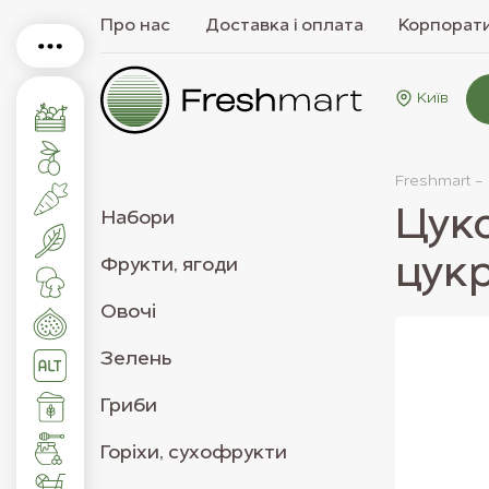
Про нас
Доставка і оплата
Корпорати
Київ
Freshmart -
Цуко
Набори
цук
Фрукти, ягоди
Овочі
Зелень
Гриби
Горіхи, сухофрукти