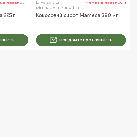
 в наявностi
Ціна за 1 шт.
Немає в наявностi
мін. замовлення 1 шт.
 225 г
Кокосовий сироп Manteca 380 мл
явнiсть
Повiдомте про наявнiсть