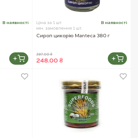
В наявностi
Ціна за 1 шт.
В наявностi
мін. замовлення 1 шт.
Сироп цикорію Manteca 380 г
397.00 ₴
248.00 ₴