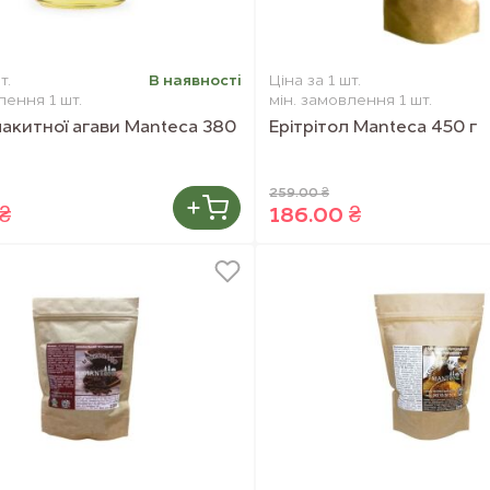
т.
В наявностi
Ціна за 1 шт.
лення 1 шт.
мін. замовлення 1 шт.
акитної агави Manteca 380
Ерітрітол Manteca 450 г
259.00 ₴
₴
186.00 ₴