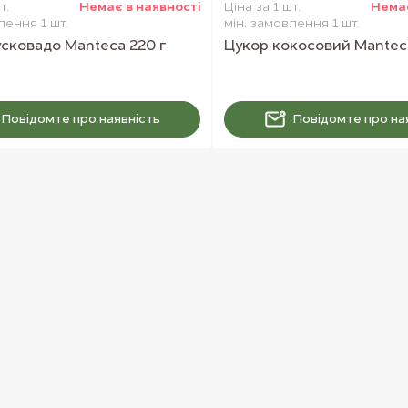
т.
Немає в наявностi
Ціна за 1 шт.
Немає
лення 1 шт.
мін. замовлення 1 шт.
сковадо Manteca 220 г
Цукор кокосовий Manteca
Повiдомте про наявнiсть
Повiдомте про на