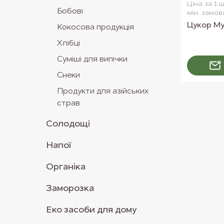
Ціна за 1 ш
Бобові
мін. замов
Цукор Му
Кокосова продукція
Хлібці
Суміші для випічки
Снеки
Продукти для азійських
страв
Солодощі
Напої
Органіка
Заморозка
Еко засоби для дому