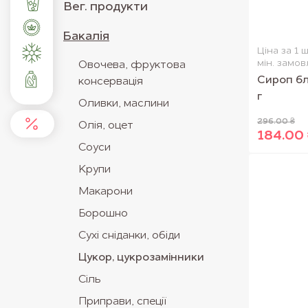
Вег. продукти
Бакалія
Ціна за 1 ш
мін. замов
Овочева, фруктова
Сироп бл
консервація
г
Оливки, маслини
296.00 ₴
Олія, оцет
184.00 
Соуси
Крупи
Макарони
Борошно
Сухі сніданки, обіди
Цукор, цукрозамінники
Сіль
Приправи, спеції