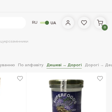
RU
UA
0
 цукрозамiнники
чуванню
По алфавіту
Дешевi → Дорогi
Дорогi → Де