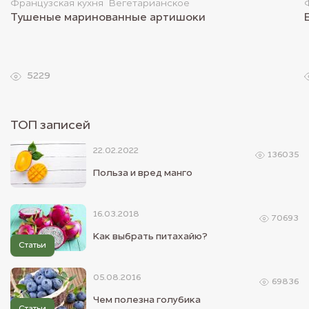
Французская кухня
Вегетарианское
Тушеные маринованные артишоки
5229
ТОП записей
22.02.2022
136035
Польза и вред манго
16.03.2018
70693
Как выбрать питахайю?
Статьи
05.08.2016
69836
Чем полезна голубика