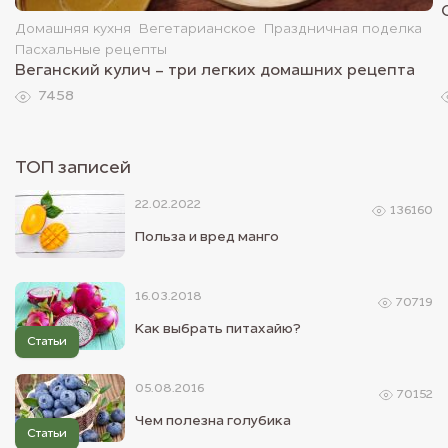
Домашняя кухня
Вегетарианское
Праздничная поделка
Пасхальные рецепты
Веганский кулич - три легких домашних рецепта
7458
ТОП записей
22.02.2022
136160
Польза и вред манго
16.03.2018
70719
Как выбрать питахайю?
Статьи
05.08.2016
70152
Чем полезна голубика
Статьи