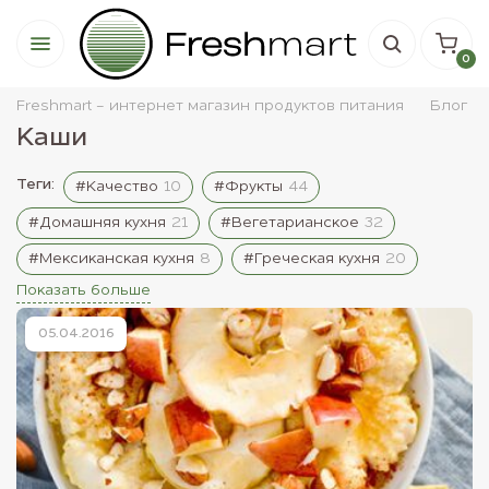
0
Freshmart - интернет магазин продуктов питания
Блог
Каши
Теги:
#Качество
10
#Фрукты
44
#Домашняя кухня
21
#Вегетарианское
32
#Мексиканская кухня
8
#Греческая кухня
20
Показать больше
05.04.2016