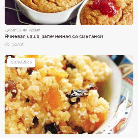
Домашняя кухня
Ячневая каша, запеченная со сметаной
3649
08.10.2015