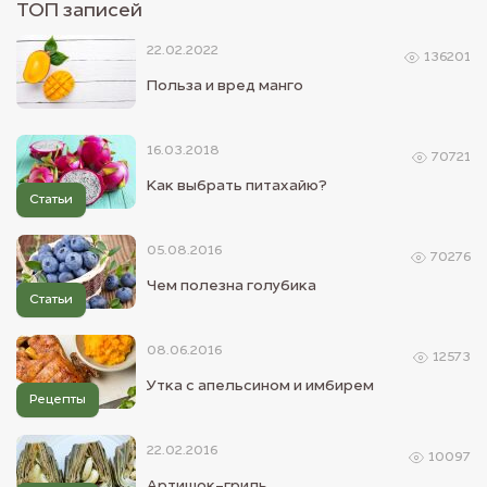
ТОП записей
22.02.2022
136201
Польза и вред манго
16.03.2018
70721
Как выбрать питахайю?
Статьи
05.08.2016
70276
Чем полезна голубика
Статьи
08.06.2016
12573
Утка с апельсином и имбирем
Рецепты
22.02.2016
10097
Артишок-гриль