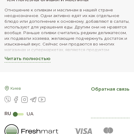
Отношение к оливкам и маслинам в нашей стране
неоднозначное. Одни активно едят их как отдельное
блюдо или дополнение к основному, добавляют в салаты,
используют для украшения еды. Другим они не нравятся
вообще. Раньше оливки считались редким деликатесом,
их подавали хозяева, желающие подчеркнуть достаток и
изысканный вкус. Сейчас они продаются во многих
магазинах и супермаркетах, являются продуктом
повседневного спроса.
Читать полностью
Оливки получают из плодов оливкового дерева. Лучшие,
по мнению ценителей, выращивают в Средиземноморье.
Их привозят к нам из Греции, Испании, Италии. Хорошие
образцы встречаются в Египте, Марокко. При сборе
урожая его разделяют на две части. Одна половина
Киев
Обратная связь
используется для еды, из второй готовят оливковое
масло. Последнее обычно делают из сорта «Коронейки»,
отличающегося приятным фруктовым ароматом и
плотным, насыщенным вкусом.
RU
UA
Чем отличаются
Многие думают, что оливки и маслины – два разных