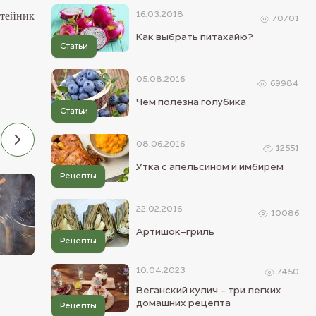
отейник
16.03.2018
70701
Как выбрать питахайю?
Статьи
05.08.2016
69984
Чем полезна голубика
Статьи
08.06.2016
12551
Утка с апельсином и имбирем
Рецепты
13.04.2016
19.04.2016
22.02.2016
10086
Артишок-гриль
Рецепты
Французская кухня
Французская кухня
10.04.2023
7450
Слоеный овощной
Вегетарианское
Веганский кулич - три легких
Запеченные
киш
домашних рецепта
Рецепты