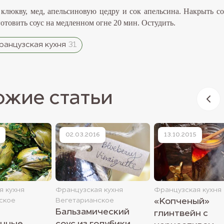
 клюкву, мед, апельсиновую цедру и сок апельсина. Накрыть с
отовить соус на медленном огне 20 мин. Остудить.
анцузская кухня
31
ожие статьи
02.03.2016
13.10.2015
я кухня
Французская кухня
Французская кухня
ское
Вегетарианское
«Копченый»
Бальзамический
глинтвейн с