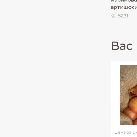
маринов
артишок
5231
Вас 
Цена за 1 