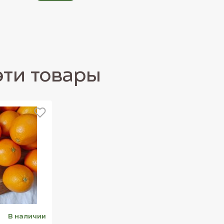
поленца из блокколи
4104
4050
эти товары
В наличии