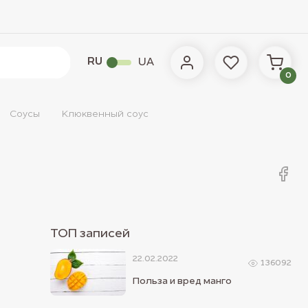
RU
UA
0
Соусы
Клюквенный соус
ТОП записей
22.02.2022
136092
Польза и вред манго