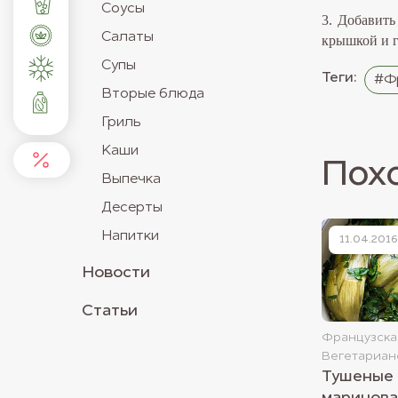
Соусы
3. Добавить
Салаты
крышкой и г
Супы
Теги:
#Фр
Вторые блюда
Гриль
Каши
Пох
Выпечка
Десерты
Напитки
11.04.2016
Новости
Статьи
Французска
Вегетариан
Тушеные