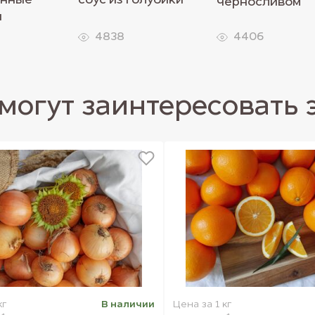
анные
соус из голубики
черносливом
и
4838
4406
могут заинтересовать 
кг
В наличии
Цена за 1 кг