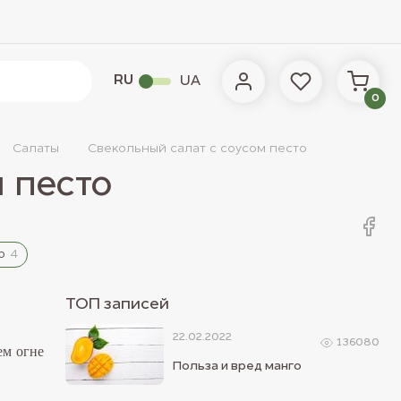
RU
UA
0
Салаты
Свекольный салат с соусом песто
 песто
ю
4
ТОП записей
22.02.2022
136080
ем огне
Польза и вред манго