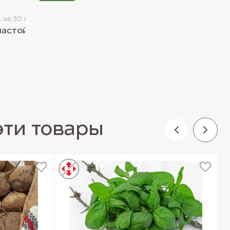
Вегетарианское
Суп со спаржей и
Салат с хурмой и
пармезаном
 за 30 минут
моцареллой
пастой
5397
5338
эти товары