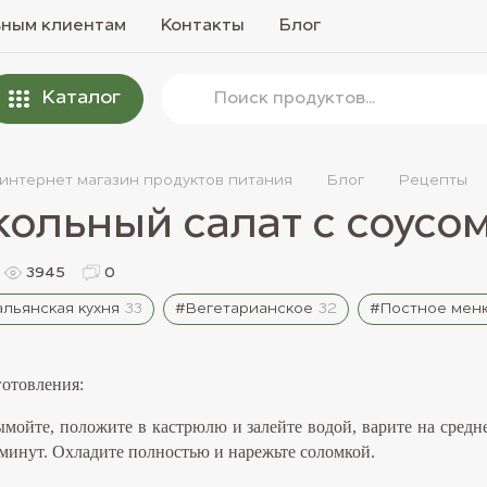
вным клиентам
Контакты
Блог
Каталог
 интернет магазин продуктов питания
Блог
Рецепты
ольный салат с соусом
3945
0
льянская кухня
33
#Вегетарианское
32
#Постное мен
отовления:
ымойте, положите в кастрюлю и залейте водой, варите на средн
 минут. Охладите полностью и нарежьте соломкой.