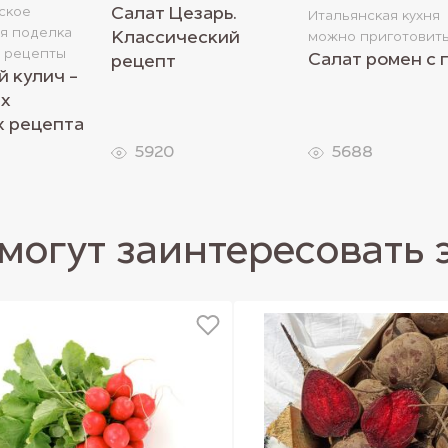
ское
Салат Цезарь.
Итальянская кухня
я поделка
Классический
можно приготовить
 рецепты
Салат ромен с 
рецепт
й кулич -
их
 рецепта
5920
5688
могут заинтересовать 