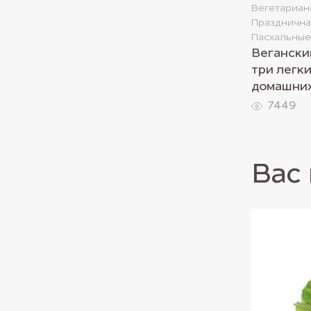
Вегетариан
Празднична
Пасхальные
Вегански
три легк
домашних
7449
Вас 