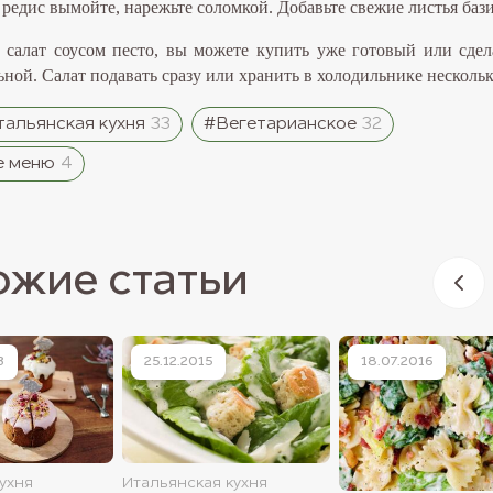
 редис вымойте, нарежьте соломкой. Добавьте свежие листья баз
е салат соусом песто, вы можете купить уже готовый или сдел
ьной. Салат подавать сразу или хранить в холодильнике нескольк
альянская кухня
33
#Вегетарианское
32
е меню
4
ожие статьи
3
25.12.2015
18.07.2016
ухня
Итальянская кухня