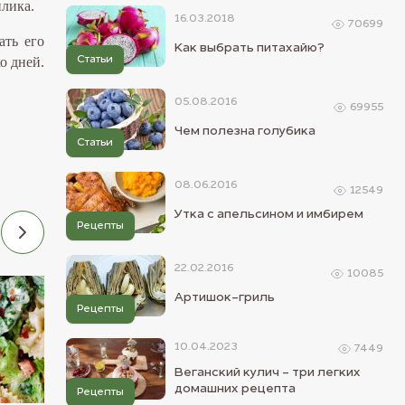
илика.
16.03.2018
70699
ать его
Как выбрать питахайю?
о дней.
Статьи
05.08.2016
69955
Чем полезна голубика
Статьи
08.06.2016
12549
Утка с апельсином и имбирем
Рецепты
22.02.2016
10085
Артишок-гриль
03.11.2015
23.03.2016
Рецепты
10.04.2023
7449
Веганский кулич - три легких
домашних рецепта
Рецепты
Индийская кухня
Итальянская кухня