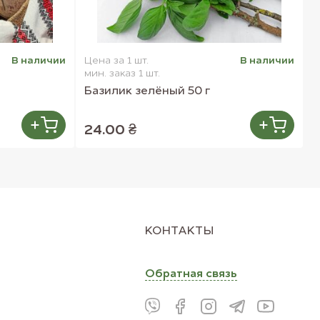
В наличии
Цена за 1 шт.
В наличии
Ц
мин. заказ 1 шт.
м
Базилик зелёный 50 г
М
24.00 ₴
КОНТАКТЫ
Обратная связь