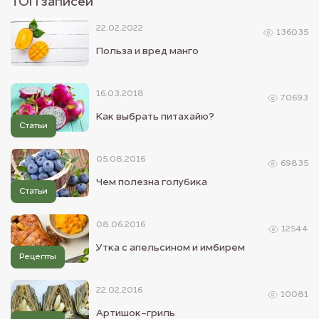
ТОП записей
22.02.2022
136035
Польза и вред манго
16.03.2018
70693
Как выбрать питахайю?
Статьи
05.08.2016
69835
Чем полезна голубика
Статьи
08.06.2016
12544
Утка с апельсином и имбирем
Рецепты
22.02.2016
10081
Артишок-гриль