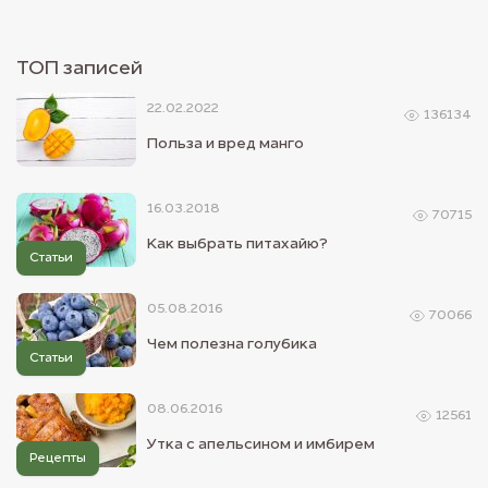
ТОП записей
22.02.2022
136134
Польза и вред манго
16.03.2018
70715
Как выбрать питахайю?
Статьи
05.08.2016
70066
Чем полезна голубика
Статьи
08.06.2016
12561
Утка с апельсином и имбирем
Рецепты