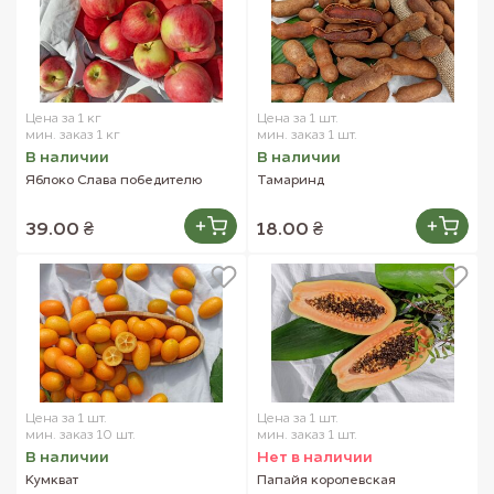
Цена за 1 кг
Цена за 1 шт.
мин. заказ 1 кг
мин. заказ 1 шт.
В наличии
В наличии
Яблоко Слава победителю
Тамаринд
39.00 ₴
18.00 ₴
Цена за 1 шт.
Цена за 1 шт.
мин. заказ 10 шт.
мин. заказ 1 шт.
В наличии
Нет в наличии
Кумкват
Папайя королевская