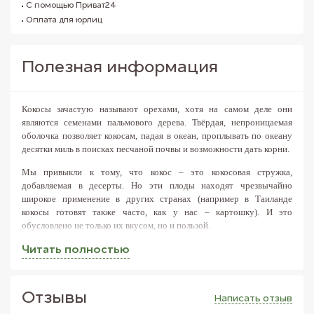
С помощью Приват24
Оплата для юрлиц
Полезная информация
Кокосы зачастую называют орехами, хотя на самом деле они
являются семенами пальмового дерева. Твёрдая, непроницаемая
оболочка позволяет кокосам, падая в океан, проплывать по океану
десятки миль в поисках песчаной почвы и возможности дать корни.
Мы привыкли к тому, что кокос – это кокосовая стружка,
добавляемая в десерты. Но
эти плоды находят чрезвычайно
широкое применение в других странах
(например в Таиланде
кокосы готовят также часто, как у нас – картошку). И это
обусловлено не только их вкусом, но и пользой.
В незрелых кокосовых плодах содержится кокосовая вода. По мере
Читать полностью
созревания кокосового ореха, в нём начинает выделяться масло, что
превращает кокосовую воду в кокосовое молоко. Хотя в природном
виде молоко, как таковое не содержится в кокосе. Его производят,
Отзывы
Написать отзыв
отжимая мякоть зрелого кокоса.