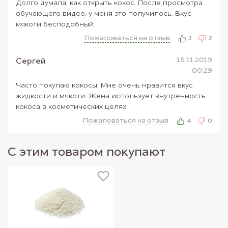
Долго думала, как открыть кокос. После просмотра
Витамин В
-------------------0,06мг
6
обучающего видео, у меня это получилось. Вкус
мякоти бесподобный.
Витамин В
-------------------30,00мкг
9
Пожаловаться на отзыв
3
2
Внешний вид товара может отличаться от изображений,
представленных на сайте.&
15.11.2019
Сергей
00:29
Часто покупаю кокосы. Мне очень нравится вкус
жидкости и мякоти. Жена использует внутренность
кокоса в косметических целях.
Пожаловаться на отзыв
4
0
С этим товаром покупают