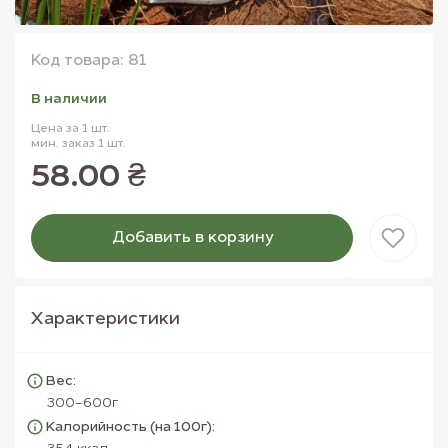
Код товара: 81
В наличии
Цена за 1 шт.
мин. заказ 1 шт.
58.00 ₴
Добавить в корзину
Товар добавлен в корзину
Характеристики
Вес:
300-600г
Калорийность (на 100г):