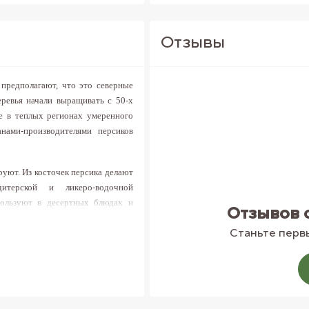
Отзывы
 предполагают, что это северные
ревья начали выращивать с 50-х
же в теплых регионах умеренного
нами-производителями персиков
руют. Из косточек персика делают
терской и ликеро-водочной
пользуют в десертных блюдах и
Отзывов 
ы, салатах.
Не удается отыскать
 найдете самые свежие и вкусные
Станьте первы
железо, фосфор, марганец, медь,