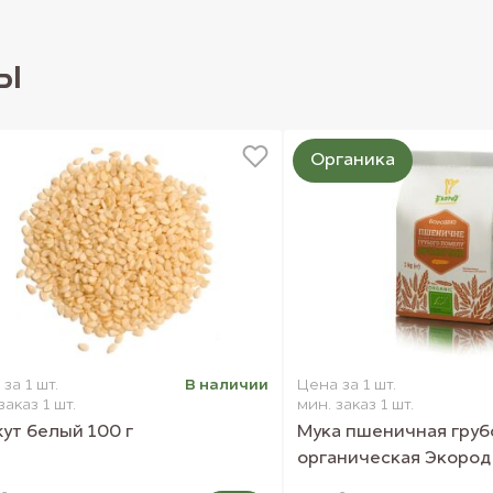
ы
Органика
за 1 шт.
В наличии
Цена за 1 шт.
заказ 1 шт.
мин. заказ 1 шт.
ут белый 100 г
Мука пшеничная груб
дставленных на сайте.
органическая Экород 