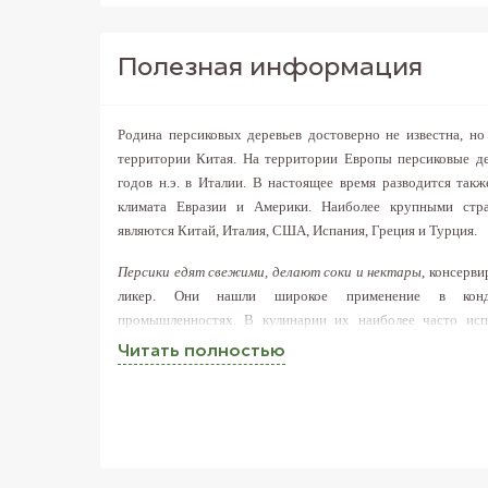
Полезная информация
Родина персиковых деревьев достоверно не известна, но
территории Китая. На территории Европы персиковые де
годов н.э. в Италии. В настоящее время разводится так
климата Евразии и Америки. Наиболее крупными стра
являются Китай, Италия, США, Испания, Греция и Турция.
Персики едят свежими, делают соки и нектары
, консерви
ликер. Они нашли широкое применение в конди
промышленностях. В кулинарии их наиболее часто ис
напитках. Иногда применяют в блюдах из мяса и птиц
Читать полностью
качественные персики? В интернет-магазине FreshMart Вы
персики по доступной цене.
Мякоть персиков содержит органические кислоты, калий, 
цинк, селен и магний
.