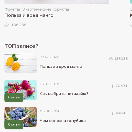
Фрукты
Экзотические фрукты
Польза и вред манго
136036
ТОП записей
22.02.2022
136036
Польза и вред манго
16.03.2018
70694
Как выбрать питахайю?
Статьи
05.08.2016
69842
Чем полезна голубика
Статьи