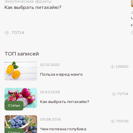
Экзотические фрукты
Как выбрать питахайю?
70714
ТОП записей
22.02.2022
136120
Польза и вред манго
16.03.2018
70714
Как выбрать питахайю?
Статьи
05.08.2016
70030
Чем полезна голубика
Статьи