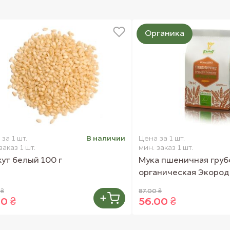
нию организма и его
Органика
00 грамм:
ые ложки кокосового
приготовьте фруктовый
день в зависимости от
за 1 шт.
В наличии
Цена за 1 шт.
. Так же, протеиновый
заказ 1 шт.
мин. заказ 1 шт.
готовлении выпечки,
ут белый 100 г
Мука пшеничная груб
органическая Экород 
т фото представленных
 ₴
87.00 ₴
00 ₴
56.00 ₴