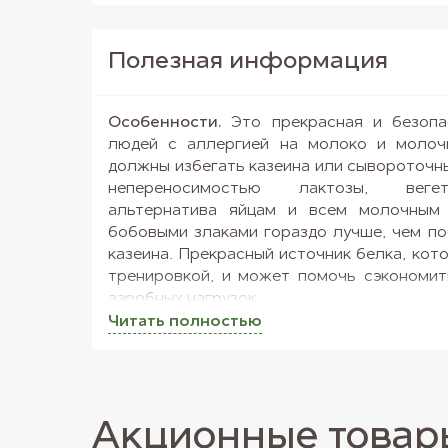
Полезная информация
Особенности.
Это прекрасная и безопа
людей с аллергией на молоко и молоч
должны избегать казеина или сывороточны
непереносимостью лактозы, вегет
альтернатива яйцам и всем молочным 
бобовыми злаками гораздо лучше, чем по
казеина. Прекрасный источник белка, кот
тренировкой, и может помочь сэкономит
аэробных нагрузок.
Читать полностью
Польза.
В таком протеине содержатся
кислоты, фитоэстрогены и полисаха
витаминов и минералов. Клетчатка норма
и пищеварительной системы, Омега-6 и О
печени и улучшают состояние кожи, воло
Акционные товар
употребление протеина из семян тыквы