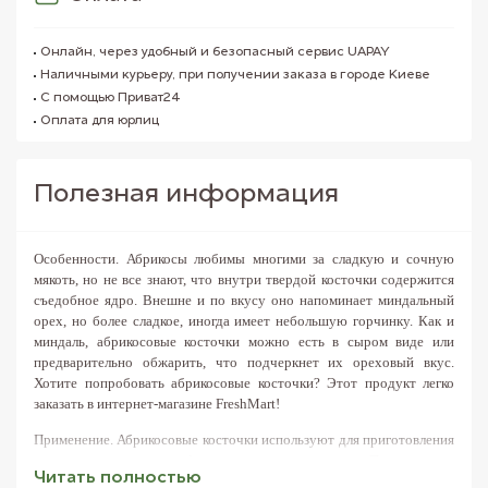
Онлайн, через удобный и безопасный сервис UAPAY
Наличными курьеру, при получении заказа в городе Киеве
С помощью Приват24
Оплата для юрлиц
Полезная информация
Особенности.
Абрикосы любимы многими за сладкую и сочную
мякоть, но не все знают, что внутри твердой косточки содержится
съедобное ядро. Внешне и по вкусу оно напоминает миндальный
орех, но более сладкое, иногда имеет небольшую горчинку. Как и
миндаль, абрикосовые косточки можно есть в сыром виде или
предварительно обжарить, что подчеркнет их ореховый вкус.
Хотите попробовать абрикосовые косточки? Этот продукт легко
заказать в интернет-магазине FreshMart!
Применение.
Абрикосовые косточки используют для приготовления
выпечки и десертов, добавляя в тесто или начинку. Поскольку их
Читать полностью
вкус более выражен, чем у миндальных орехов, стоит точно