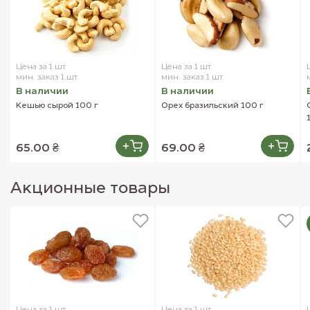
Витамин PP ------------------- 3.6 мг
Витамин В5 ------------------- 0.2 мг
Внешний вид товара может отличаться от изображений,
Цена за 1 шт.
Цена за 1 шт.
мин. заказ 1 шт.
представленных на сайте.
мин. заказ 1 шт.
В наличии
В наличии
Кешью сырой 100 г
Орех бразильский 100 г
65.00 ₴
69.00 ₴
Акционные товары
Цена за 1 шт.
Цена за 1 шт.