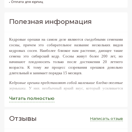
Оплата для юрлиц
Полезная информация
Кедровые орешки на самом деле являются съедобными семенами
сосны, причем это собирательное название нескольких видов
кедровых сосен. Наиболее близкое нам растение, дающее такие
семена это сибирский кедр. Сосны живут более 200 лет, но
начинают плодоносить только после достижения 20 летнего
возраста. К тому же процесс созревания орешков довольно
длительный и занимает порядка 15 месяцев.
Кедровые орешки представляют собой маленькие бледно-желтые
зернышки.
У них необычный яркий вкус, который усиливается
после тепловой обработки. Употребляют в пищу данный вид
Читать полностью
орехов, как в сыром, так и в поджаренном виде. Они входят в состав
многих блюд, в том числе десертов и салатов.
По количество витаминов и полезных элементов кедровые орехи
Отзывы
Написать отзыв
являются рекордсменами.
Все вещества входящие в их состав, так
или иначе, оказывают полезное воздействие на организм человека.
Например, вещество аргинин является источником окиси азота в