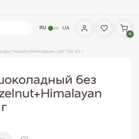
RU
UA
0
ра "Hazelnut+Himalayan salt" Fizi 45 г
шоколадный без
zelnut+Himalayan
 г