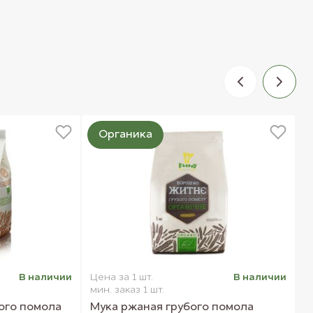
Органика
В наличии
Цена за 1 шт.
В наличии
Ц
мин. заказ 1 шт.
м
ого помола
Мука ржаная грубого помола
К