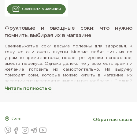
Сообщите о наличии
Фруктовые и овощные соки: что нужно
помнить, выбирая их в магазине
Свежевыжатые соки весьма полезны для здоровья. К
тому же они очень вкусны. Многие любят пить их по
утрам во время завтрака, после тренировки в спортзале,
вместо перекуса. Однако далеко не у всех есть время и
желание готовить их самостоятельно. На выручку
приходят соки, которые можно купить в магазине. Их
ассортимент невероятно широк и разнообразен. С одной
стороны, это позволяет приобрести продукт на любой
Читать полностью
вкус, с другой — несколько усложняет выбор. Перед
потребителем возникает вопрос: что такое
восстановленный или концентрированный сок? Стоит ли
его покупать, или отдать предпочтение тому продукту, на
этикетке которого значится «натуральный, прямого
Киев
Обратная связь
отжима»?
Виды соков и их особенности